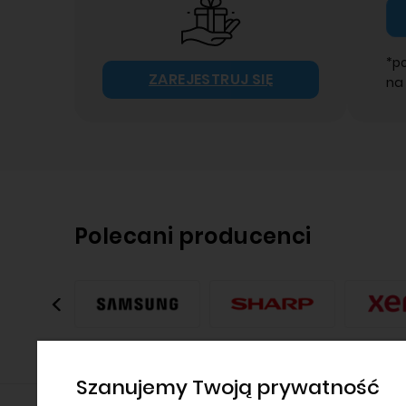
*p
ZAREJESTRUJ SIĘ
na
Polecani producenci
Szanujemy Twoją prywatność