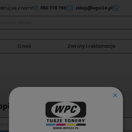
ktuj się z nami!
660 776 755
sklep@wpc24.pl
O nas
Zwroty i reklamacje
apisz się do newslettera!