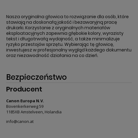
Nasza oryginalna głowica to rozwiązanie dla osób, które
stawiają na doskonałą jakość i bezawaryjną pracę
drukarki. Korzystanie z oryginalnych materiałów
eksploatacyjnych zapewnia głębokie kolory, wyrazisty
tekst i długotrwałą wydajność, a także minimalizuje
ryzyko przestojów sprzętu. Wybierając tę głowicę,
inwestujesz w profesjonalny wygląd każdego dokumentu
oraz niezawodność działania na co dzień.
Bezpieczeństwo
Producent
Canon Europa N.V.
Bovenkerkerweg 59
1185XB Amstelveen, Holandia
info@canon.at