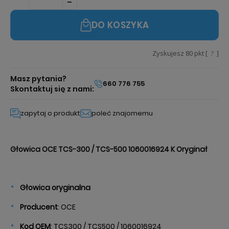
DO KOSZYKA
Zyskujesz
80
pkt [
?
]
Masz pytania?
660 776 755
Skontaktuj się z nami:
zapytaj o produkt
poleć znajomemu
Głowica OCE TCS-300 / TCS-500 1060016924 K Oryginał
Głowica oryginalna
Producent
: OCE
Kod OEM
: TCS300 / TCS500 / 1060016924