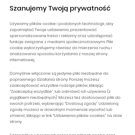
Szanujemy Twoją prywatność
Używamy plików cookie i podobnych technologii, aby
zapamiętać Twoje ustawienia, prezentować
spersonalizowane treści i reklamy oraz udostępniać
NAWIGACJA
funkcje związane z mediami społecznościowymi. Pliki
cookie wykorzystujemy również do mierzenia ruchu i
analizowania sposobu korzystania z naszej strony
POMOC
internetowej.
ZAMÓWIENIA
Domyślnie włączone są jedynie pliki niezbędne do
poprawnego działania strony. Poniżej możesz
zaakceptować wszystkie rodzaje plików, klikając
POPULARNE KATEGORIE
“Zaakceptuj wszystkie”, lub odmówić ich używania (z
wyjątkiem niezbędnych). Możesz też dostosować pliki do
swoich potrzeb, wybierając “Dostosuj zgody”. Udzieloną
zgodę możesz w dowolnym momencie wycofać lub
Gromadzka 46
Zapisz się na Newsletter i
zmienić, klikając w link “Ustawienia plików cookies” na dole
30-719 Kraków
strony.
otrzymaj 10% rabatu!
woj. małopolskie