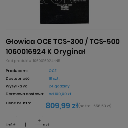
Głowica OCE TCS-300 / TCS-500
1060016924 K Oryginał
Kod produktu:
1060016924-NB
Producent:
OCE
Dostępność:
18 szt.
Wysyłka w:
24 godziny
Darmowa dostawa:
od 100,00 zł
Cena brutto:
809,99 zł
(
netto:
658,53 zł
)
ilość:
szt.