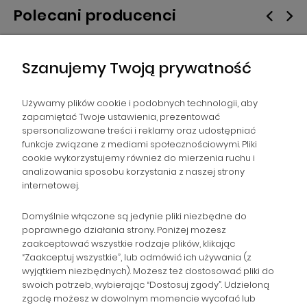
Polecani producenci
Szanujemy Twoją prywatność
Używamy plików cookie i podobnych technologii, aby
zapamiętać Twoje ustawienia, prezentować
spersonalizowane treści i reklamy oraz udostępniać
NAWIGACJA
funkcje związane z mediami społecznościowymi. Pliki
cookie wykorzystujemy również do mierzenia ruchu i
analizowania sposobu korzystania z naszej strony
POMOC
internetowej.
ZAMÓWIENIA
Domyślnie włączone są jedynie pliki niezbędne do
poprawnego działania strony. Poniżej możesz
zaakceptować wszystkie rodzaje plików, klikając
POPULARNE KATEGORIE
“Zaakceptuj wszystkie”, lub odmówić ich używania (z
wyjątkiem niezbędnych). Możesz też dostosować pliki do
swoich potrzeb, wybierając “Dostosuj zgody”. Udzieloną
zgodę możesz w dowolnym momencie wycofać lub
Gromadzka 46