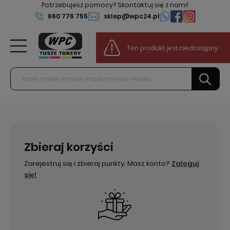
Potrzebujesz pomocy? Skontaktuj się z nami!
660 776 755
sklep@wpc24.pl
0
Ten produkt jest niedostępny.
Do darmowej dostawy:
100,00 zł
Zbieraj korzyści
Zarejestruj się i zbieraj punkty. Masz konto?
Zaloguj
się!