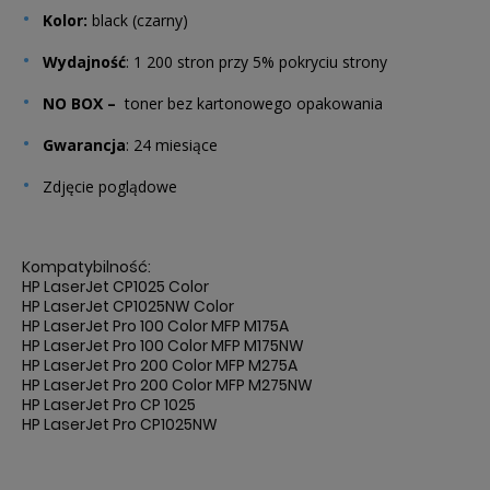
Kolor:
black (czarny)
Wydajność
: 1 200 stron przy 5% pokryciu strony
NO BOX –
toner bez kartonowego opakowania
Gwarancja
: 24 miesiące
Zdjęcie poglądowe
Kompatybilność:
HP LaserJet CP1025 Color
HP LaserJet CP1025NW Color
HP LaserJet Pro 100 Color MFP M175A
HP LaserJet Pro 100 Color MFP M175NW
HP LaserJet Pro 200 Color MFP M275A
HP LaserJet Pro 200 Color MFP M275NW
HP LaserJet Pro CP 1025
HP LaserJet Pro CP1025NW