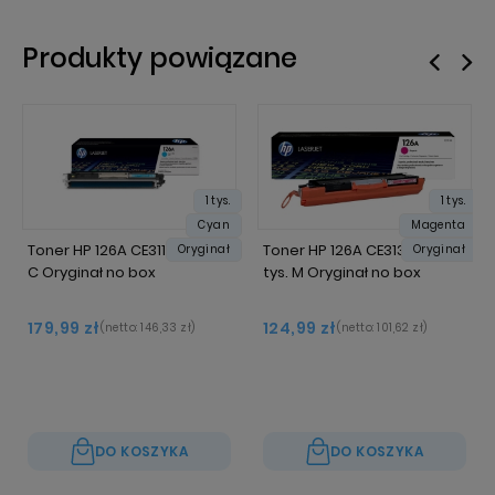
Produkty powiązane
1 tys.
1 tys.
Cyan
Magenta
Toner HP 126A CE311A 1 tys.
Toner HP 126A CE313A 1
Oryginał
Oryginał
C Oryginał no box
tys. M Oryginał no box
179,99 zł
124,99 zł
(netto:
146,33 zł
)
(netto:
101,62 zł
)
DO KOSZYKA
DO KOSZYKA