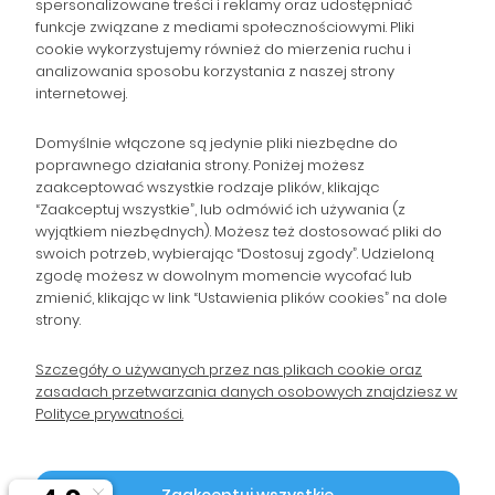
spersonalizowane treści i reklamy oraz udostępniać
NAWIGACJA
funkcje związane z mediami społecznościowymi. Pliki
cookie wykorzystujemy również do mierzenia ruchu i
analizowania sposobu korzystania z naszej strony
POMOC
internetowej.
ZAMÓWIENIA
Domyślnie włączone są jedynie pliki niezbędne do
poprawnego działania strony. Poniżej możesz
zaakceptować wszystkie rodzaje plików, klikając
POPULARNE KATEGORIE
“Zaakceptuj wszystkie”, lub odmówić ich używania (z
wyjątkiem niezbędnych). Możesz też dostosować pliki do
swoich potrzeb, wybierając “Dostosuj zgody”. Udzieloną
zgodę możesz w dowolnym momencie wycofać lub
Gromadzka 46
zmienić, klikając w link “Ustawienia plików cookies” na dole
Zapisz się na Newsletter i
30-719 Kraków
strony.
woj. małopolskie
otrzymaj 10% rabatu!
Szczegóły o używanych przez nas plikach cookie oraz
zasadach przetwarzania danych osobowych znajdziesz w
sklep@wpc24.pl
Polityce prywatności.
Odbierz rabat 10%
660-776-755
Polityka Prywatności
2026 © by WPC24 Tusze Tonery |