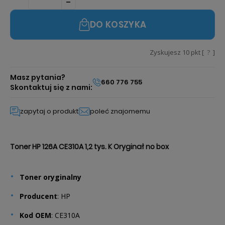
DO KOSZYKA
Zyskujesz
10
pkt [
?
]
Masz pytania?
660 776 755
Skontaktuj się z nami:
zapytaj o produkt
poleć znajomemu
Toner HP 126A CE310A 1,2 tys. K Oryginał no box
Toner
oryginalny
Producent
: HP
Kod
OEM
: CE310A