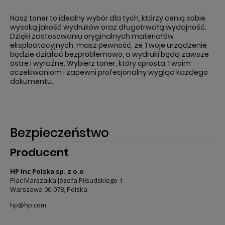
Nasz toner to idealny wybór dla tych, którzy cenią sobie
wysoką jakość wydruków oraz długotrwałą wydajność.
Dzięki zastosowaniu oryginalnych materiałów
eksploatacyjnych, masz pewność, że Twoje urządzenie
będzie działać bezproblemowo, a wydruki będą zawsze
ostre i wyraźne. Wybierz toner, który sprosta Twoim
oczekiwaniom i zapewni profesjonalny wygląd każdego
dokumentu.
Bezpieczeństwo
Producent
HP Inc Polska sp. z o.o
Plac Marszałka Józefa Piłsudskiego 1
Warszawa 00-078, Polska
hp@hp.com