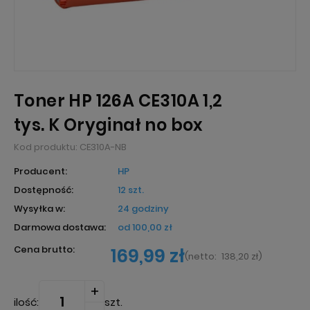
Toner HP 126A CE310A 1,2
tys. K Oryginał no box
Kod produktu:
CE310A-NB
Producent:
HP
Dostępność:
12 szt.
Wysyłka w:
24 godziny
Darmowa dostawa:
od 100,00 zł
Cena brutto:
169,99 zł
(
netto:
138,20 zł
)
ilość:
szt.