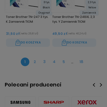
3 tys.
2,3 tys.
Black
Yellow
Oryginał
Zamiennik
Toner Brother TN-247 3 tys.
Toner Brother TN-248XL 2,3
K Zamiennik TIOM
tys. Y Zamiennik TIOM
31,50 zł
49,50 zł
(netto:
25,61 zł
)
(netto:
40,24 zł
)
DO KOSZYKA
DO KOSZYKA
1
2
3
4
5
...
18
Polecani producenci