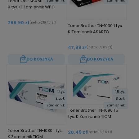
Toner Oki ES8460 44059231
Zamiennik
Zamiennik
9 tys. C Zamiennik WPC
269,90 zł
(netto:
219,43 zł
)
Toner Brother TN-1030 1 tys.
K Zamiennik ASARTO
47,99 zł
(netto:
39,02 zł
)
DO KOSZYKA
DO KOSZYKA
1 tys.
1,5 tys.
Black
Black
Zamiennik
Zamiennik
Toner Brother TN-1090 1,5
tys. K Zamiennik TIOM
Toner Brother TN-1030 1 tys.
20,49 zł
(netto:
16,66 zł
)
K Zamiennik TIOM