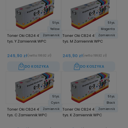
5 tys.
5 tys.
Yellow
Magenta
Toner Oki C824 47095701 5
Toner Oki C824 47095702 5
Zamiennik
Zamiennik
tys. Y Zamiennik WPC
tys. M Zamiennik WPC
245,90 zł
245,90 zł
(netto:
199,92 zł
)
(netto:
199,92 zł
)
DO KOSZYKA
DO KOSZYKA
5 tys.
5 tys.
Cyan
Black
Toner Oki C824 47095703 5
Toner Oki C824 47095704 5
Zamiennik
Zamiennik
tys. C Zamiennik WPC
tys. K Zamiennik WPC