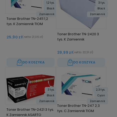
1,2 tys.
3 tys.
Black
Black
Zamiennik
Zamiennik
Toner Brother TN-2411 1,2
tys. K Zamiennik TIOM
Toner Brother TN-2420 3
25,90 zł
(netto:
21,06 zł
)
tys. K Zamiennik
39,99 zł
(netto:
32,51 zł
)
DO KOSZYKA
DO KOSZYKA
3 tys.
2,3 tys.
Black
Cyan
Zamiennik
Zamiennik
Toner Brother TN-247 2,3
Toner Brother TN-2421 3 tys.
tys. C Zamiennik TIOM
K Zamiennik ASARTO