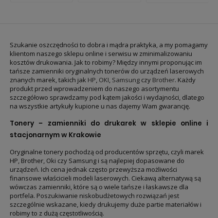
Szukanie oszczędności to dobra i mądra praktyka, a my pomagamy
klientom naszego sklepu online i serwisu w zminimalizowaniu
kosztów drukowania. Jak to robimy? Między innymi proponując im
tańsze zamienniki oryginalnych tonerów do urządzeń laserowych
znanych marek, takich jak
HP
,
OKI
,
Samsung
czy
Brother
. Każdy
produkt przed wprowadzeniem do naszego asortymentu
szczegółowo sprawdzamy pod kątem jakości i wydajności, dlatego
na wszystkie artykuły kupione u nas dajemy Wam gwarancję.
Tonery – zamienniki do drukarek w sklepie online i
stacjonarnym w Krakowie
Oryginalne tonery pochodzą od producentów sprzętu, czyli marek
HP, Brother, Oki czy Samsung i są najlepiej dopasowane do
urządzeń. Ich cena jednak często przewyższa możliwości
finansowe właścicieli modeli laserowych. Ciekawą alternatywą są
wówczas zamienniki, które są o wiele tańsze i łaskawsze dla
portfela. Poszukiwanie niskobudżetowych rozwiązań jest
szczególnie wskazane, kiedy drukujemy duże partie materiałów i
robimy to z dużą częstotliwością.