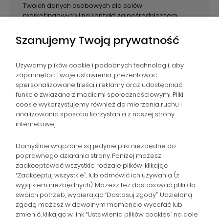
Twoich danych osobowych dla celów
marketingowych i na kontakt za pośrednicetem
email. Administratorem danych jest PPHU Paweł
Wirecki.
Szanujemy Twoją prywatność
Używamy plików cookie i podobnych technologii, aby
zapamiętać Twoje ustawienia, prezentować
spersonalizowane treści i reklamy oraz udostępniać
NAWIGACJA
funkcje związane z mediami społecznościowymi. Pliki
cookie wykorzystujemy również do mierzenia ruchu i
analizowania sposobu korzystania z naszej strony
POMOC
internetowej.
ZAMÓWIENIA
Domyślnie włączone są jedynie pliki niezbędne do
poprawnego działania strony. Poniżej możesz
zaakceptować wszystkie rodzaje plików, klikając
POPULARNE KATEGORIE
“Zaakceptuj wszystkie”, lub odmówić ich używania (z
wyjątkiem niezbędnych). Możesz też dostosować pliki do
swoich potrzeb, wybierając “Dostosuj zgody”. Udzieloną
zgodę możesz w dowolnym momencie wycofać lub
Gromadzka 46
zmienić, klikając w link “Ustawienia plików cookies” na dole
Zapisz się na Newsletter i