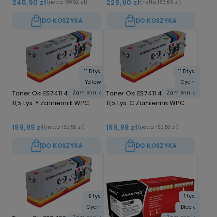
245,90 zł
225,90 zł
(netto:
199,92 zł
)
(netto:
183,66 zł
)
DO KOSZYKA
DO KOSZYKA
11,5 tys.
11,5 tys.
Yellow
Cyan
Toner Oki ES7411 44318617
Toner Oki ES7411 44318619
Zamiennik
Zamiennik
11,5 tys. Y Zamiennik WPC
11,5 tys. C Zamiennik WPC
199,99 zł
199,99 zł
(netto:
162,59 zł
)
(netto:
162,59 zł
)
DO KOSZYKA
DO KOSZYKA
9 tys.
1 tys.
Cyan
Black