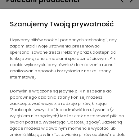
Szanujemy Twoją prywatność
Używamy plików cookie i podobnych technologii, aby
zapamiętać Twoje ustawienia, prezentować
spersonalizowane treści i reklamy oraz udostępniać
NAWIGACJA
funkcje związane z mediami społecznościowymi. Pliki
cookie wykorzystujemy również do mierzenia ruchu i
analizowania sposobu korzystania z naszej strony
POMOC
internetowej.
ZAMÓWIENIA
Domyślnie włączone są jedynie pliki niezbędne do
poprawnego działania strony. Poniżej możesz
zaakceptować wszystkie rodzaje plików, klikając
POPULARNE KATEGORIE
“Zaakceptuj wszystkie”, lub odmówić ich używania (z
wyjątkiem niezbędnych). Możesz też dostosować pliki do
swoich potrzeb, wybierając “Dostosuj zgody”. Udzieloną
zgodę możesz w dowolnym momencie wycofać lub
Gromadzka 46
Zapisz się na Newsletter i
zmienić, klikając w link “Ustawienia plików cookies” na dole
30-719 Kraków