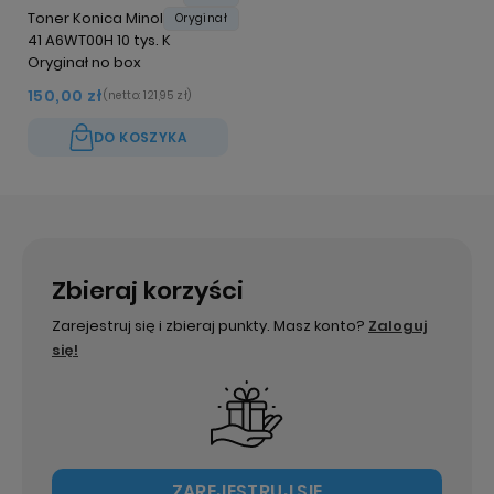
Toner Konica Minolta TNP-
Oryginał
41 A6WT00H 10 tys. K
Oryginał no box
150,00 zł
(netto:
121,95 zł
)
DO KOSZYKA
Zbieraj korzyści
Zarejestruj się i zbieraj punkty. Masz konto?
Zaloguj
się!
ZAREJESTRUJ SIĘ