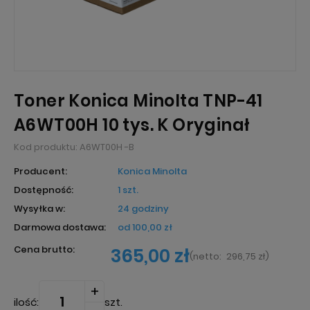
Toner Konica Minolta TNP-41
A6WT00H 10 tys. K Oryginał
Kod produktu:
A6WT00H -B
Producent:
Konica Minolta
Dostępność:
1 szt.
Wysyłka w:
24 godziny
Darmowa dostawa:
od 100,00 zł
Cena brutto:
365,00 zł
(
netto:
296,75 zł
)
ilość:
szt.