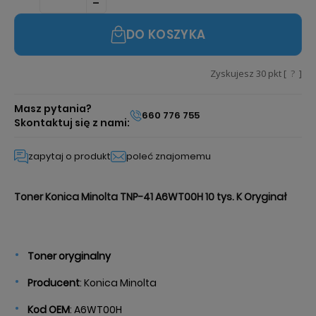
DO KOSZYKA
Zyskujesz
30
pkt [
?
]
Masz pytania?
660 776 755
Skontaktuj się z nami:
zapytaj o produkt
poleć znajomemu
Toner Konica Minolta TNP-41 A6WT00H 10 tys. K Oryginał
Toner oryginalny
Producent
: Konica Minolta
Kod OEM
: A6WT00H