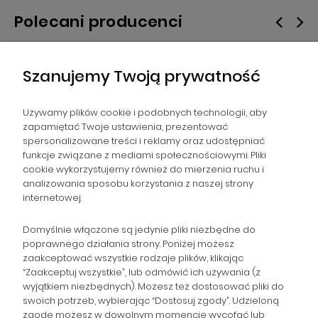
Polecani producenci
Szanujemy Twoją prywatność
Używamy plików cookie i podobnych technologii, aby
zapamiętać Twoje ustawienia, prezentować
spersonalizowane treści i reklamy oraz udostępniać
NAWIGACJA
funkcje związane z mediami społecznościowymi. Pliki
cookie wykorzystujemy również do mierzenia ruchu i
analizowania sposobu korzystania z naszej strony
POMOC
internetowej.
ZAMÓWIENIA
Domyślnie włączone są jedynie pliki niezbędne do
poprawnego działania strony. Poniżej możesz
zaakceptować wszystkie rodzaje plików, klikając
POPULARNE KATEGORIE
“Zaakceptuj wszystkie”, lub odmówić ich używania (z
wyjątkiem niezbędnych). Możesz też dostosować pliki do
swoich potrzeb, wybierając “Dostosuj zgody”. Udzieloną
zgodę możesz w dowolnym momencie wycofać lub