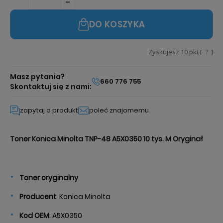
DO KOSZYKA
Zyskujesz
10
pkt [
?
]
Masz pytania?
660 776 755
Skontaktuj się z nami:
zapytaj o produkt
poleć znajomemu
Toner Konica Minolta TNP-48 A5X0350 10 tys. M Oryginał
Toner oryginalny
Producent
: Konica Minolta
Kod OEM
: A5X0350