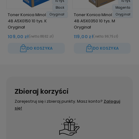
10 tys.
10 tys.
Black
Magenta
Toner Konica Minolta TNP-
Toner Konica Minolta TNP-
Oryginał
Oryginał
48 A5X0150 10 tys. K
48 A5X0350 10 tys. M
Oryginał
Oryginał
109,00 zł
119,00 zł
(netto:
88,62 zł
)
(netto:
96,75 zł
)
DO KOSZYKA
DO KOSZYKA
Zbieraj korzyści
Zarejestruj się i zbieraj punkty. Masz konto?
Zaloguj
się!