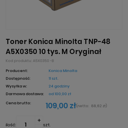
Toner Konica Minolta TNP-48
A5X0350 10 tys. M Oryginał
Kod produktu:
A5X0350 -B
Producent:
Konica Minolta
Dostępność:
11 szt.
Wysyłka w:
24 godziny
Darmowa dostawa:
od 100,00 zł
Cena brutto:
109,00 zł
(
netto:
88,62 zł
)
ilość:
szt.