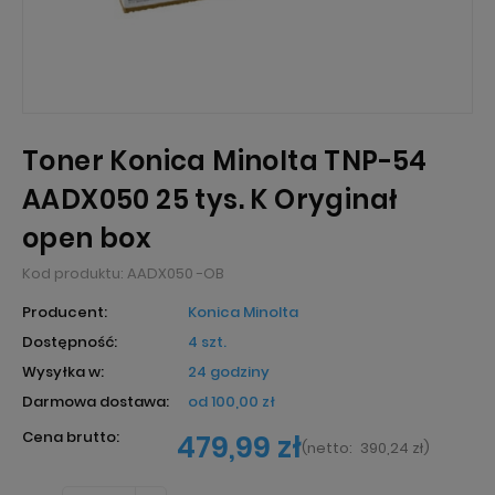
Toner Konica Minolta TNP-54
AADX050 25 tys. K Oryginał
open box
Kod produktu:
AADX050 -OB
Producent:
Konica Minolta
Dostępność:
4 szt.
Wysyłka w:
24 godziny
Darmowa dostawa:
od 100,00 zł
Cena brutto:
479,99 zł
(
netto:
390,24 zł
)