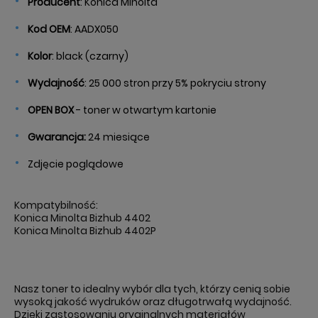
Producent
: Konica Minolta
Kod OEM
: AADX050
Kolor
: black (czarny)
Wydajność
: 2
5 000 stron przy 5% pokryciu strony
OPEN BOX
- toner w otwartym kartonie
Gwarancja:
24 miesiące
Zdjęcie poglądowe
Kompatybilność:
Konica Minolta Bizhub 4402
Konica Minolta Bizhub 4402P
Nasz toner to idealny wybór dla tych, którzy cenią sobie
wysoką jakość wydruków oraz długotrwałą wydajność.
Dzięki zastosowaniu oryginalnych materiałów