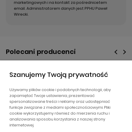
marketingowych i na kontakt za pośrednicetem
email. Administratorem danych jest PPHU Paweł
Wirecki.
Polecani producenci
Szanujemy Twoją prywatność
Używamy plików cookie i podobnych technologii, aby
zapamiętać Twoje ustawienia, prezentować
spersonalizowane treści i reklamy oraz udostępniać
NAWIGACJA
funkcje związane z mediami społecznościowymi. Pliki
cookie wykorzystujemy również do mierzenia ruchu i
analizowania sposobu korzystania z naszej strony
POMOC
internetowej.