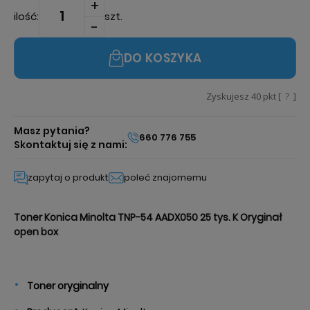
ilość:
szt.
DO KOSZYKA
Zyskujesz
40
pkt [
?
]
Masz pytania?
660 776 755
Skontaktuj się z nami:
zapytaj o produkt
poleć znajomemu
Toner Konica Minolta TNP-54 AADX050 25 tys. K Oryginał
open box
Toner oryginalny