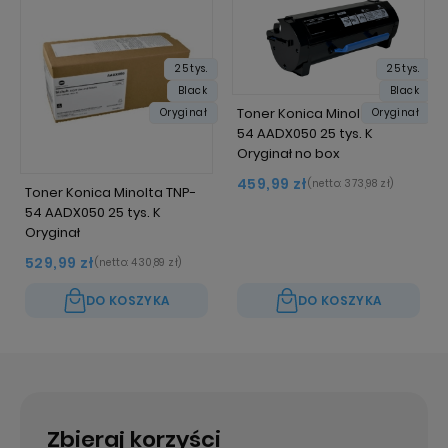
25 tys.
25 tys.
Black
Black
Toner Konica Minolta TNP-
Oryginał
Oryginał
54 AADX050 25 tys. K
Oryginał no box
459,99 zł
(netto:
373,98 zł
)
Toner Konica Minolta TNP-
54 AADX050 25 tys. K
Oryginał
529,99 zł
(netto:
430,89 zł
)
DO KOSZYKA
DO KOSZYKA
Zbieraj korzyści