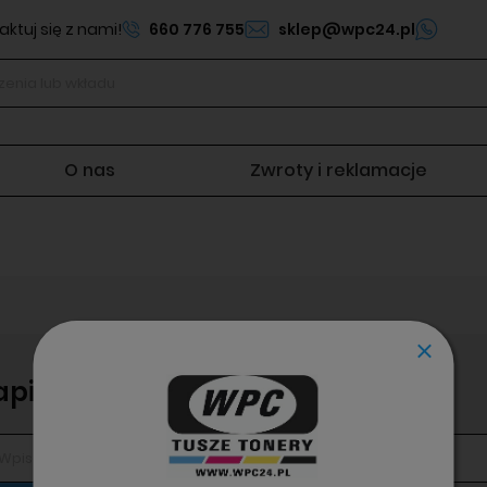
ktuj się z nami!
660 776 755
sklep@wpc24.pl
O nas
Zwroty i reklamacje
apisz się do newslettera!