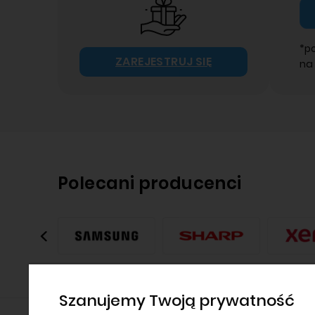
*p
ZAREJESTRUJ SIĘ
na
Polecani producenci
Szanujemy Twoją prywatność