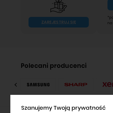
*p
ZAREJESTRUJ SIĘ
na
Polecani producenci
Szanujemy Twoją prywatność