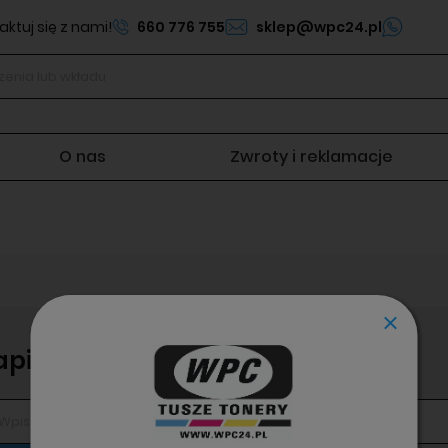
ktuj się z nami!
660 776 755
sklep@wpc24.pl
O nas
Zwroty i reklamacje
apisz się do newslettera!