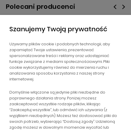
Polecani producenci
Szanujemy Twoją prywatność
Używamy plików cookie i podobnych technologii, aby
zapamiętać Twoje ustawienia, prezentować
spersonalizowane treści i reklamy oraz udostępniać
NAWIGACJA
funkcje związane z mediami społecznościowymi. Pliki
cookie wykorzystujemy również do mierzenia ruchu i
analizowania sposobu korzystania z naszej strony
POMOC
internetowej.
ZAMÓWIENIA
Domyślnie włączone są jedynie pliki niezbędne do
poprawnego działania strony. Poniżej możesz
zaakceptować wszystkie rodzaje plików, klikając
POPULARNE KATEGORIE
“Zaakceptuj wszystkie”, lub odmówić ich używania (z
wyjątkiem niezbędnych). Możesz też dostosować pliki do
swoich potrzeb, wybierając “Dostosuj zgody”. Udzieloną
zgodę możesz w dowolnym momencie wycofać lub
Gromadzka 46