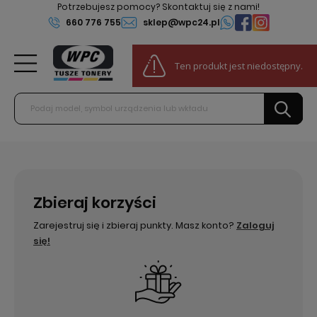
Potrzebujesz pomocy? Skontaktuj się z nami!
660 776 755
sklep@wpc24.pl
0
Ten produkt jest niedostępny.
Do darmowej dostawy:
100,00 zł
Zbieraj korzyści
Zarejestruj się i zbieraj punkty. Masz konto?
Zaloguj
się!