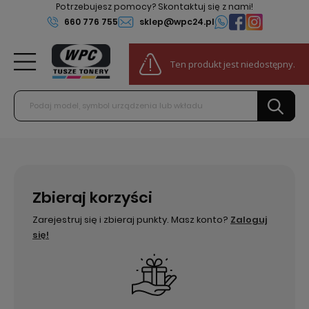
Potrzebujesz pomocy? Skontaktuj się z nami!
660 776 755
sklep@wpc24.pl
0
Ten produkt jest niedostępny.
Do darmowej dostawy:
100,00 zł
Zbieraj korzyści
Zarejestruj się i zbieraj punkty. Masz konto?
Zaloguj
się!