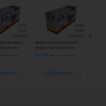
20 tys.
20 tys.
Cyan
Yellow
Zamiennik
Zamiennik
2232 01229303
Bęben Oki ES2232 01229301
Bęben O
miennik WPC
20 tys. Y Zamiennik WPC
20 tys.
197,50 zł
189,00
etto:
153,66 zł
)
(netto:
160,57 zł
)
 KOSZYKA
DO KOSZYKA