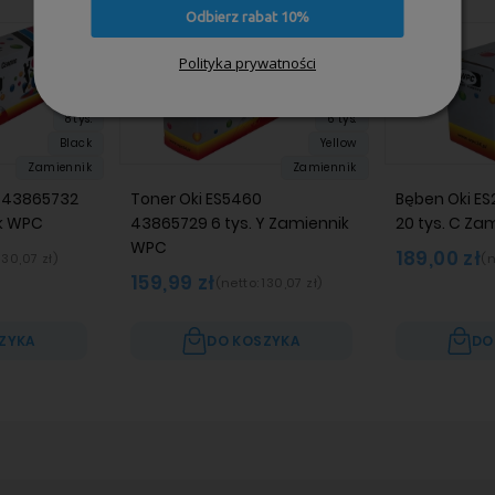
Odbierz rabat 10%
Polityka prywatności
8 tys.
6 tys.
Black
Yellow
Zamiennik
Zamiennik
0 43865732
Toner Oki ES5460
Bęben Oki ES
ik WPC
43865729 6 tys. Y Zamiennik
20 tys. C Za
WPC
189,00 zł
130,07 zł
)
(n
159,99 zł
(netto:
130,07 zł
)
ZYKA
DO KOSZYKA
DO