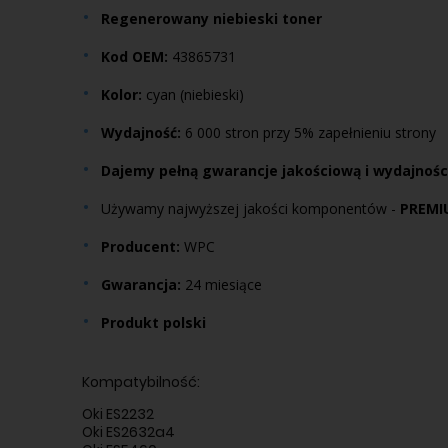
Regenerowany niebieski toner
Kod OEM:
43865731
Kolor:
cyan (niebieski)
Wydajność:
6 000 stron przy 5% zapełnieniu strony
Dajemy pełną gwarancje jakościową i wydajnoś
Używamy najwyższej jakości komponentów -
PREMI
Producent:
WPC
Gwarancja:
24 miesiące
Produkt polski
Kompatybilność:
Oki ES2232
Oki ES2632a4