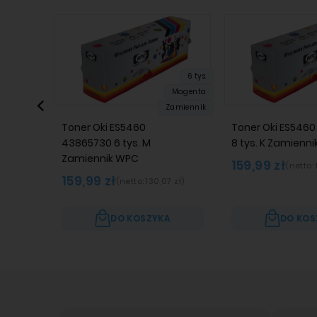
6 tys.
Magenta
Zamiennik
Toner Oki ES5460
Toner Oki ES546
43865730 6 tys. M
8 tys. K Zamienn
Zamiennik WPC
159,99 zł
(netto:
159,99 zł
(netto:
130,07 zł
)
DO KOSZYKA
DO KOS