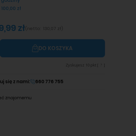
 godziny
 100,00 zł
9,99 zł
(
netto:
130,07 zł
)
DO KOSZYKA
Zyskujesz
10
pkt [
?
]
j się z nami:
660 776 755
leć znajomemu