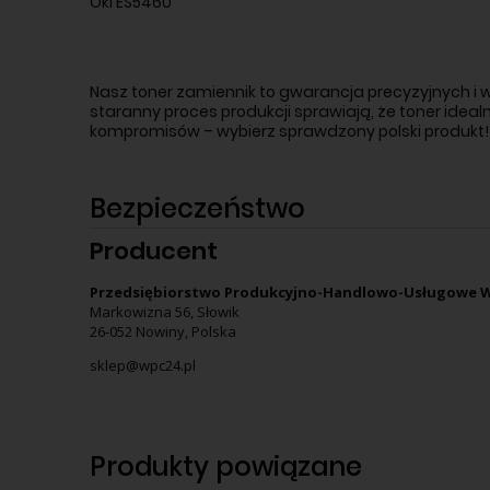
Oki ES5460
Nasz toner zamiennik to gwarancja precyzyjnych i 
staranny proces produkcji sprawiają, że toner idea
kompromisów – wybierz sprawdzony polski produkt
Bezpieczeństwo
Producent
Przedsiębiorstwo Produkcyjno-Handlowo-Usługowe WI
Markowizna 56, Słowik
26-052 Nowiny, Polska
sklep@wpc24.pl
Produkty powiązane