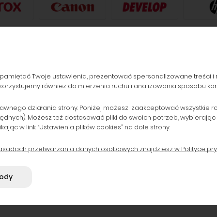
pamiętać Twoje ustawienia, prezentować spersonalizowane treści i 
orzystujemy również do mierzenia ruchu i analizowania sposobu korzy
ZAMÓWIENIA
POPULARNE KATEGORIE
Formy płatności
Drukarki laserowe i Plotery
awnego działania strony. Poniżej możesz zaakceptować wszystkie rodz
będnych). Możesz też dostosować pliki do swoich potrzeb, wybierając
Koszty dostawy
Drukarki do 800 zł
ąc w link “Ustawienia plików cookies” na dole strony.
Czas realizacji zamówienia
Tusze i Głowice oryginalne
zasadach przetwarzania danych osobowych znajdziesz w Polityce pry
B2B
Tonery zamienniki
gody
0078811 | REGON: 290932240