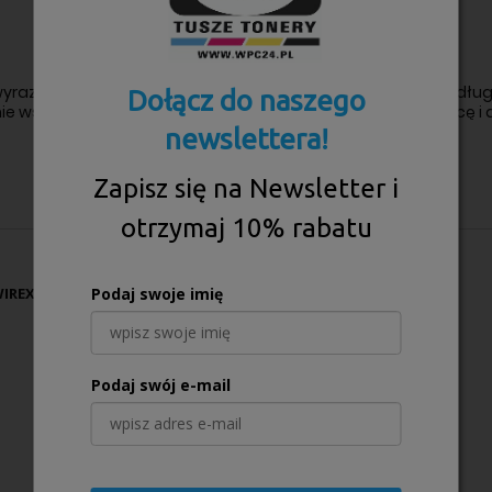
wyrazistych wydruków, które zachowują swoją jakość przez dłu
Dołącz do naszego
lnie współpracuje z Twoją drukarką, zapewniając płynną pracę i
!
newslettera!
Zapisz się na Newsletter i
otrzymaj 10% rabatu
REX PAWEŁ WIRECKI, P.P.H.U. WIREX
Podaj swoje imię
Podaj swój e-mail