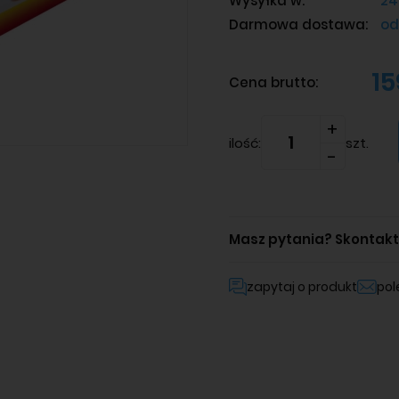
Wysyłka w:
24
Darmowa dostawa:
od
15
Cena brutto:
ilość:
szt.
Masz pytania?
Skontaktu
zapytaj o produkt
po