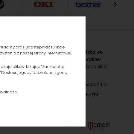
reklamy oraz udostępniać funkcje
Gromadzka 46
stania z naszej strony internetowej.
30-719 Kraków
woj. małopolskie
aje plików, klikając “Zaakceptuj
 “Dostosuj zgody”. Udzieloną zgodę
sklep@wpc24.pl
watności.
660-776-755