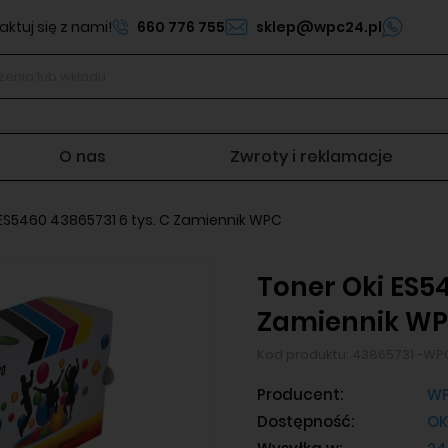
ktuj się z nami!
660 776 755
sklep@wpc24.pl
O nas
Zwroty i reklamacje
 ES5460 43865731 6 tys. C Zamiennik WPC
Toner Oki ES54
Zamiennik W
Kod produktu:
43865731 -WP
Producent:
WP
Dostępność:
OK