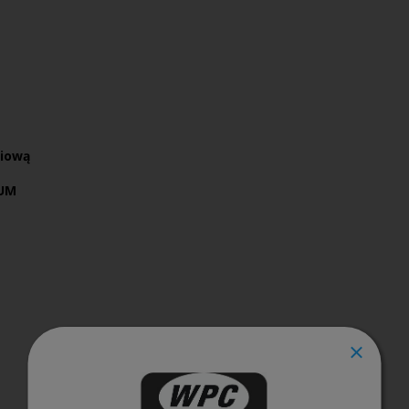
ciową
UM