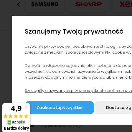
Szanujemy Twoją prywatność
Używamy plików cookie i podobnych technologii, aby za
związane z mediami społecznościowymi. Pliki cookie wyk
NAWIGACJA
POMOC
Kontakt i dane firmy
Zwroty i reklamacje
Domyślnie włączone są jedynie pliki niezbędne do popr
wszystkie”, lub odmówić ich używania (z wyjątkiem niez
Dzierżawa drukarek
Polityka prywatności
możesz w dowolnym momencie wycofać lub zmienić, klikaj
Serwis i dzierżawa
Regulaminy
urządzeń
Szczegóły o używanych przez nas plikach cookie oraz 
Program lojalnościowy
Blog
Zaakceptuj wszystkie
Dostosuj z
2026 © by WPC24 Tusze Tonery | P.P.H.U. WIREX | NIP: 959
Sklep internetowy Shoper.pl