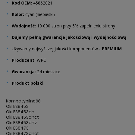
Kod OEM:
45862821
Kolor:
cyan (niebieski)
Wydajność:
10 000 stron przy 5% zapełnieniu strony
Dajemy pełną gwarancje jakościową i wydajnościową
Używamy najwyższej jakości komponentów -
PREMIUM
Producent:
WPC
Gwarancja:
24 miesiące
Produkt polski
Kompatybilność:
Oki ES8453
Oki ES8453dn
Oki ES8453dnct
Oki ES8453dnv
Oki ES8473
Oki ES8473dnct