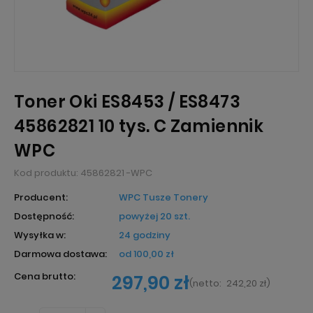
Toner Oki ES8453 / ES8473
45862821 10 tys. C Zamiennik
WPC
Kod produktu:
45862821 -WPC
Producent:
WPC Tusze Tonery
Dostępność:
powyżej 20 szt.
Wysyłka w:
24 godziny
Darmowa dostawa:
od 100,00 zł
Cena brutto:
297,90 zł
(
netto:
242,20 zł
)