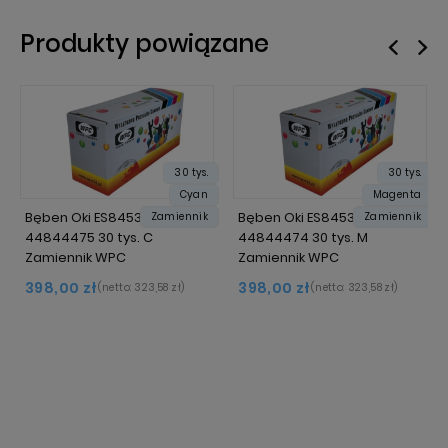
Produkty powiązane
30 tys.
30 tys.
Cyan
Magenta
Bęben Oki ES8453 / ES8473
Bęben Oki ES8453 / ES8473
Zamiennik
Zamiennik
44844475 30 tys. C
44844474 30 tys. M
Zamiennik WPC
Zamiennik WPC
398,00 zł
398,00 zł
(netto:
323,58 zł
)
(netto:
323,58 zł
)