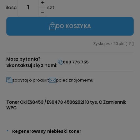
ilość:
szt.
DO KOSZYKA
Zyskujesz
20
pkt [
?
]
Masz pytania?
660 776 755
Skontaktuj się z nami:
zapytaj o produkt
poleć znajomemu
Toner Oki ES8453 / ES8473 45862821 10 tys. C Zamiennik
WPC
Regenerowany niebieski toner