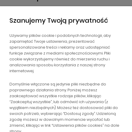
Szanujemy Twoją prywatność
Używamy plików cookie i podobnych technologii, aby
zapamiętać Twoje ustawienia, prezentować
spersonalizowane treści i reklamy oraz udostępniać
NAWIGACJA
funkcje związane z mediami społecznościowymi. Pliki
cookie wykorzystujemy również do mierzenia ruchu i
analizowania sposobu korzystania z naszej strony
POMOC
internetowej.
ZAMÓWIENIA
Domyślnie włączone są jedynie pliki niezbędne do
poprawnego działania strony. Poniżej możesz
zaakceptować wszystkie rodzaje plików, klikając
POPULARNE KATEGORIE
“Zaakceptuj wszystkie”, lub odmówić ich używania (z
wyjątkiem niezbędnych). Możesz też dostosować pliki do
swoich potrzeb, wybierając “Dostosuj zgody”. Udzieloną
zgodę możesz w dowolnym momencie wycofać lub
Gromadzka 46
zmienić, klikając w link “Ustawienia plików cookies” na dole
Zapisz się na Newsletter i
30-719 Kraków
strony.