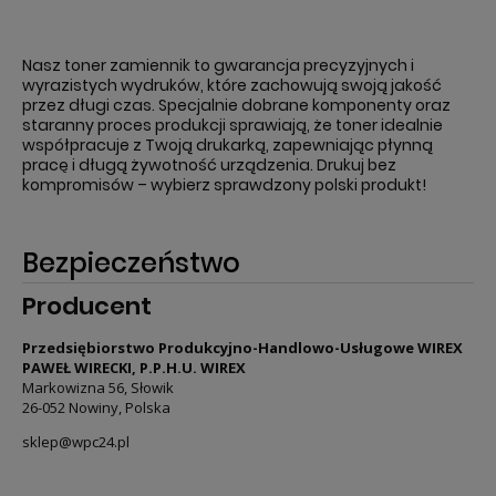
Nasz toner zamiennik to gwarancja precyzyjnych i
wyrazistych wydruków, które zachowują swoją jakość
przez długi czas. Specjalnie dobrane komponenty oraz
staranny proces produkcji sprawiają, że toner idealnie
współpracuje z Twoją drukarką, zapewniając płynną
pracę i długą żywotność urządzenia. Drukuj bez
kompromisów – wybierz sprawdzony polski produkt!
Bezpieczeństwo
Producent
Przedsiębiorstwo Produkcyjno-Handlowo-Usługowe WIREX
PAWEŁ WIRECKI, P.P.H.U. WIREX
Markowizna 56, Słowik
26-052 Nowiny, Polska
sklep@wpc24.pl