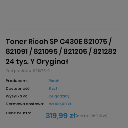
Toner Ricoh SP C430E 821075 /
821091 / 821095 / 821205 / 821282
24 tys. Y Oryginał
Kod produktu:
821075-B
Producent:
Ricoh
Dostępność:
8 szt.
Wysyłka w:
24 godziny
Darmowa dostawa:
od 100,00 zł
Cena brutto:
319,99 zł
(
netto:
260,15 zł
)