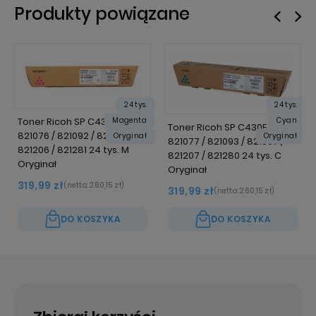
Produkty powiązane
24 tys.
24 tys.
Magenta
Cyan
Toner Ricoh SP C430E
Toner Ricoh SP C430E
821076 / 821092 / 821096 /
Oryginał
Oryginał
821077 / 821093 / 821097 /
821206 / 821281 24 tys. M
821207 / 821280 24 tys. C
Oryginał
Oryginał
319,99 zł
(netto:
260,15 zł
)
319,99 zł
(netto:
260,15 zł
)
DO KOSZYKA
DO KOSZYKA