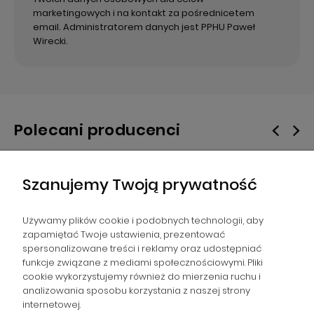
marketingowych i na kontakt za pośrednicetem
email. Administratorem danych jest PPHU Paweł
Wirecki.
Polecani producenci
Szanujemy Twoją prywatność
Używamy plików cookie i podobnych technologii, aby
zapamiętać Twoje ustawienia, prezentować
spersonalizowane treści i reklamy oraz udostępniać
NAWIGACJA
funkcje związane z mediami społecznościowymi. Pliki
cookie wykorzystujemy również do mierzenia ruchu i
analizowania sposobu korzystania z naszej strony
POMOC
internetowej.