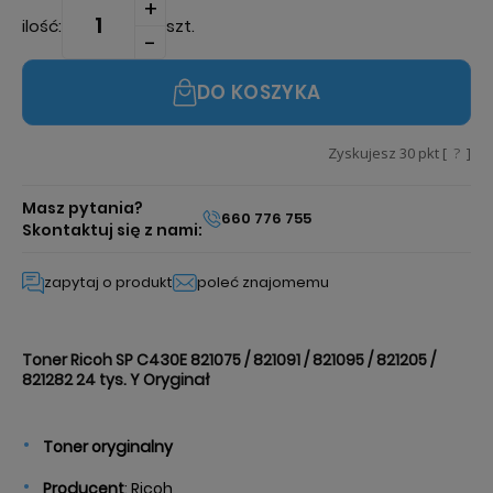
ilość:
szt.
DO KOSZYKA
Zyskujesz
30
pkt [
?
]
Masz pytania?
660 776 755
Skontaktuj się z nami:
zapytaj o produkt
poleć znajomemu
Toner Ricoh SP C430E 821075 / 821091 / 821095 / 821205 /
821282 24 tys. Y Oryginał
Toner
oryginalny
Producent
: Ricoh