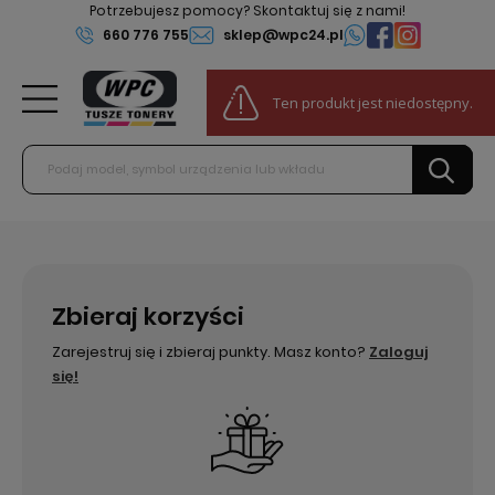
Potrzebujesz pomocy? Skontaktuj się z nami!
660 776 755
sklep@wpc24.pl
0
Ten produkt jest niedostępny.
Do darmowej dostawy:
100,00 zł
Zbieraj korzyści
Zarejestruj się i zbieraj punkty. Masz konto?
Zaloguj
się!