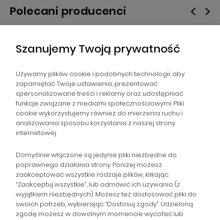
Polecani producenci
Szanujemy Twoją prywatność
Używamy plików cookie i podobnych technologii, aby
zapamiętać Twoje ustawienia, prezentować
spersonalizowane treści i reklamy oraz udostępniać
NAWIGACJA
funkcje związane z mediami społecznościowymi. Pliki
cookie wykorzystujemy również do mierzenia ruchu i
analizowania sposobu korzystania z naszej strony
POMOC
internetowej.
ZAMÓWIENIA
Domyślnie włączone są jedynie pliki niezbędne do
poprawnego działania strony. Poniżej możesz
zaakceptować wszystkie rodzaje plików, klikając
POPULARNE KATEGORIE
“Zaakceptuj wszystkie”, lub odmówić ich używania (z
wyjątkiem niezbędnych). Możesz też dostosować pliki do
swoich potrzeb, wybierając “Dostosuj zgody”. Udzieloną
zgodę możesz w dowolnym momencie wycofać lub
Gromadzka 46