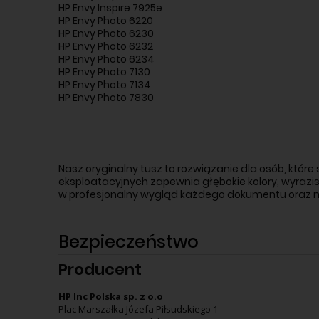
HP Envy Inspire 7925e
HP Envy Photo 6220
HP Envy Photo 6230
HP Envy Photo 6232
HP Envy Photo 6234
HP Envy Photo 7130
HP Envy Photo 7134
HP Envy Photo 7830
Nasz oryginalny tusz to rozwiązanie dla osób, któr
eksploatacyjnych zapewnia głębokie kolory, wyrazist
w profesjonalny wygląd każdego dokumentu oraz n
Bezpieczeństwo
Producent
HP Inc Polska sp. z o.o
Plac Marszałka Józefa Piłsudskiego 1