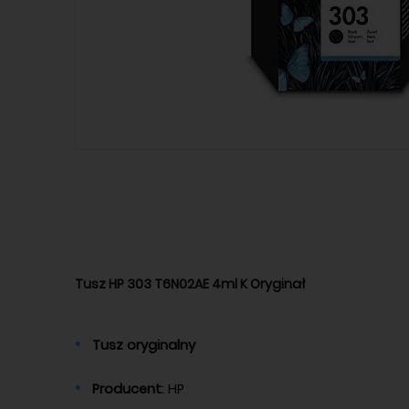
Tusz HP 303 T6N02AE 4ml K Oryginał
Tusz oryginalny
Producent
: HP