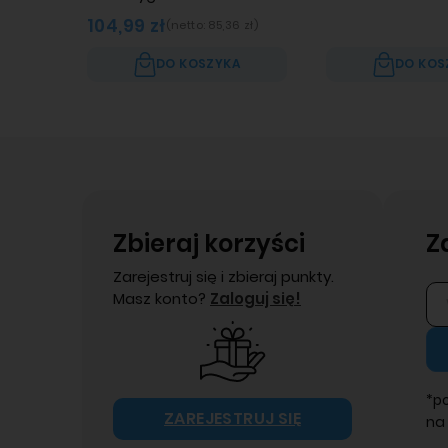
104,99 zł
(netto:
85,36 zł
)
DO KOSZYKA
DO KOS
Zbieraj korzyści
Z
Zarejestruj się i zbieraj punkty.
Masz konto?
Zaloguj się!
*p
ZAREJESTRUJ SIĘ
na