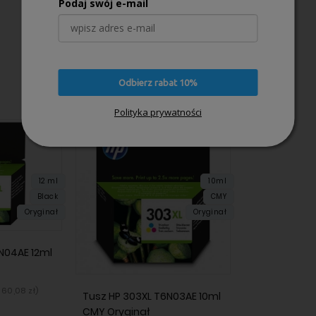
Podaj swój e-mail
Odbierz rabat 10%
Polityka prywatności
12 ml
10ml
Black
CMY
Oryginał
Oryginał
N04AE 12ml
160,08 zł
)
Tusz HP 303XL T6N03AE 10ml
CMY Oryginał