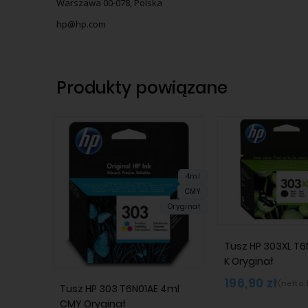
Warszawa 00-078, Polska
hp@hp.com
Produkty powiązane
4ml
CMY
Oryginał
Tusz HP 303XL T6
K Oryginał
196,90 zł
(netto:
Tusz HP 303 T6N01AE 4ml
CMY Oryginał