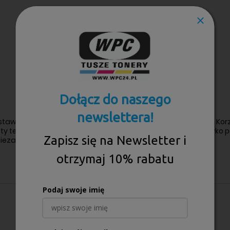
Dołącz do naszego
newslettera!
e stawiają na doskonałą jakość i bezawaryjną pracę drukarki. Ko
y tekst i długotrwałą wydajność, a także minimalizuje ryzyko p
Zapisz się na Newsletter i
iezawodność działania na co dzień.
otrzymaj 10% rabatu
Podaj swoje imię