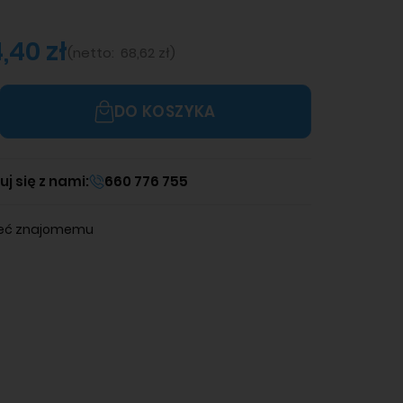
,40 zł
(
netto:
68,62 zł
)
DO KOSZYKA
j się z nami:
660 776 755
leć znajomemu