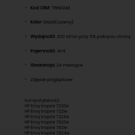
Kod OEM
: T6N02AE
Kolor
: black(czarny)
Wydajność
: 200 stron przy 5% pokryciu strony
Pojemność
: 4ml
Gwarancja:
24 miesiące
Zdjęcie poglądowe
Kompatybilność:
HP Envy Inspire 7220e
HP Envy Inspire 7221e
HP Envy Inspire 7224e
HP Envy Inspire 7920e
HP Envy Inspire 7921e
HP Envy Inspire 7924e