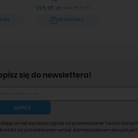
225,99 zł
(netto:
183,73 zł
)
ZYKA
DO KOSZYKA
apisz się do newslettera!
ZAPISZ
odając email wyrażasz zgodę na przetwarzanie Twoich danych
 kontakt za pośrednicetem email. Administratorem danych jest 