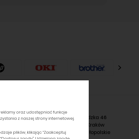
reklamy oraz udostępniać funkcje
Gromadzka 46
stania z naszej strony internetowej.
30-719 Kraków
woj. małopolskie
aje plików, klikając “Zaakceptuj
 “Dostosuj zgody”. Udzieloną zgodę