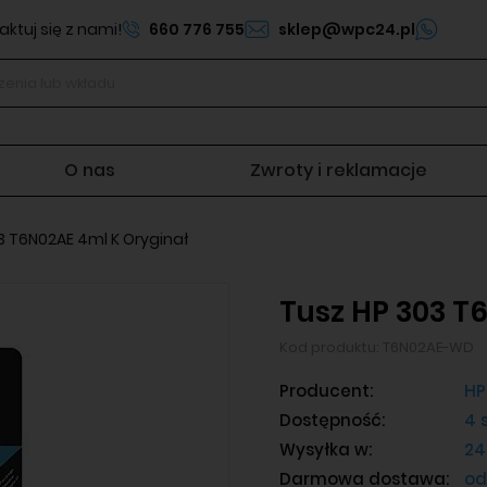
ktuj się z nami!
660 776 755
sklep@wpc24.pl
O nas
Zwroty i reklamacje
3 T6N02AE 4ml K Oryginał
Tusz HP 303 T
Kod produktu:
T6N02AE-WD
Producent:
HP
Dostępność:
4 s
Wysyłka w:
24
Darmowa dostawa:
od