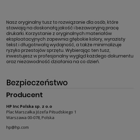
Nasz oryginalny tusz to rozwiązanie dla osób, które
stawiają na doskonałą jakość i bezawaryjną pracę
drukarki. Korzystanie z oryginalnych materiałów
eksploatacyjnych zapewnia głębokie kolory, wyrazisty
tekst i długotrwałą wydajność, a także minimalizuje
ryzyko przestojów sprzętu. Wybierając ten tusz,
inwestujesz w profesjonalny wygląd każdego dokumentu
oraz niezawodność działania na co dzień.
Bezpieczeństwo
Producent
HP Inc Polska sp. z o.o
Plac Marszałka Józefa Piłsudskiego 1
Warszawa 00-078, Polska
hp@hp.com