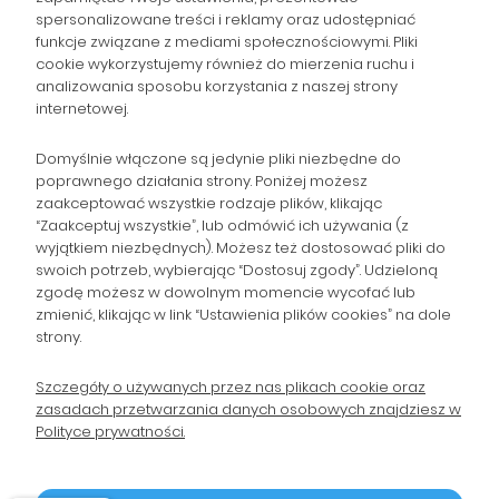
spersonalizowane treści i reklamy oraz udostępniać
NAWIGACJA
funkcje związane z mediami społecznościowymi. Pliki
cookie wykorzystujemy również do mierzenia ruchu i
analizowania sposobu korzystania z naszej strony
POMOC
internetowej.
ZAMÓWIENIA
Domyślnie włączone są jedynie pliki niezbędne do
poprawnego działania strony. Poniżej możesz
zaakceptować wszystkie rodzaje plików, klikając
POPULARNE KATEGORIE
“Zaakceptuj wszystkie”, lub odmówić ich używania (z
wyjątkiem niezbędnych). Możesz też dostosować pliki do
swoich potrzeb, wybierając “Dostosuj zgody”. Udzieloną
zgodę możesz w dowolnym momencie wycofać lub
Gromadzka 46
Zapisz się na Newsletter i
zmienić, klikając w link “Ustawienia plików cookies” na dole
30-719 Kraków
strony.
otrzymaj 10% rabatu!
woj. małopolskie
Szczegóły o używanych przez nas plikach cookie oraz
zasadach przetwarzania danych osobowych znajdziesz w
sklep@wpc24.pl
Polityce prywatności.
Odbierz rabat 10%
660-776-755
Polityka Prywatności