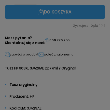
DO KOSZYKA
Zyskujesz
10
pkt [
?
]
Masz pytania?
660 776 755
Skontaktuj się z nami:
zapytaj o produkt
poleć znajomemu
Tusz HP 963XL 3JA29AE 22,77ml Y Oryginał
Tusz oryginalny
Producent
: HP
Kod OEM
: 3JA29AE