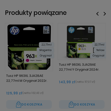
Produkty powiązane
22,77ml
22,77ml
Magenta
Yellow
Oryginał
Oryginał
Tusz HP 963XL 3JA29AE
22,77ml Y Oryginał 2024r.
Tusz HP 963XL 3JA28AE
22,77ml M Oryginał 2022r.
143,99 zł
(netto:
117,07 zł
)
125,99 zł
(netto:
102,43 zł
)
DO KOSZYKA
DO KOSZYKA