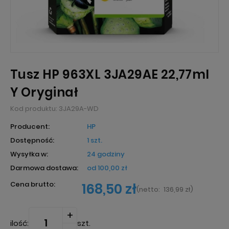
Tusz HP 963XL 3JA29AE 22,77ml
Y Oryginał
Kod produktu:
3JA29A-WD
Producent:
HP
Dostępność:
1 szt.
Wysyłka w:
24 godziny
Darmowa dostawa:
od 100,00 zł
Cena brutto:
168,50 zł
(
netto:
136,99 zł
)
ilość:
szt.