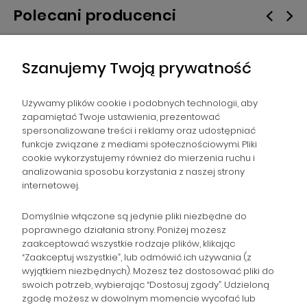
Polecani producenci
Szanujemy Twoją prywatność
Używamy plików cookie i podobnych technologii, aby
zapamiętać Twoje ustawienia, prezentować
spersonalizowane treści i reklamy oraz udostępniać
NAWIGACJA
funkcje związane z mediami społecznościowymi. Pliki
cookie wykorzystujemy również do mierzenia ruchu i
analizowania sposobu korzystania z naszej strony
POMOC
internetowej.
ZAMÓWIENIA
Domyślnie włączone są jedynie pliki niezbędne do
poprawnego działania strony. Poniżej możesz
zaakceptować wszystkie rodzaje plików, klikając
POPULARNE KATEGORIE
“Zaakceptuj wszystkie”, lub odmówić ich używania (z
wyjątkiem niezbędnych). Możesz też dostosować pliki do
swoich potrzeb, wybierając “Dostosuj zgody”. Udzieloną
zgodę możesz w dowolnym momencie wycofać lub
Gromadzka 46