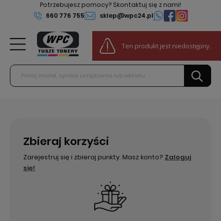
Potrzebujesz pomocy? Skontaktuj się z nami!
660 776 755
sklep@wpc24.pl
0
Ten produkt jest niedostępny.
Do darmowej dostawy:
100,00 zł
Zbieraj korzyści
Zarejestruj się i zbieraj punkty. Masz konto?
Zaloguj
się!