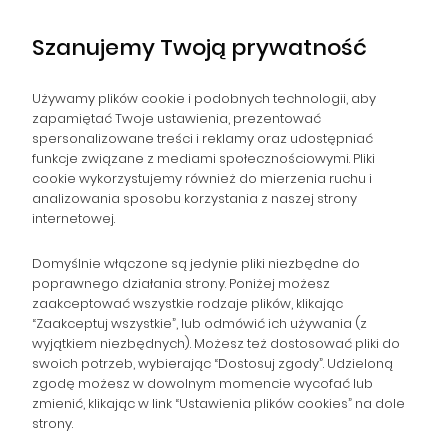
Szanujemy Twoją prywatność
Używamy plików cookie i podobnych technologii, aby
zapamiętać Twoje ustawienia, prezentować
spersonalizowane treści i reklamy oraz udostępniać
NAWIGACJA
funkcje związane z mediami społecznościowymi. Pliki
cookie wykorzystujemy również do mierzenia ruchu i
analizowania sposobu korzystania z naszej strony
POMOC
internetowej.
ZAMÓWIENIA
Domyślnie włączone są jedynie pliki niezbędne do
poprawnego działania strony. Poniżej możesz
zaakceptować wszystkie rodzaje plików, klikając
POPULARNE KATEGORIE
“Zaakceptuj wszystkie”, lub odmówić ich używania (z
wyjątkiem niezbędnych). Możesz też dostosować pliki do
swoich potrzeb, wybierając “Dostosuj zgody”. Udzieloną
zgodę możesz w dowolnym momencie wycofać lub
Gromadzka 46
zmienić, klikając w link “Ustawienia plików cookies” na dole
Zapisz się na Newsletter i
30-719 Kraków
strony.
woj. małopolskie
otrzymaj 10% rabatu!