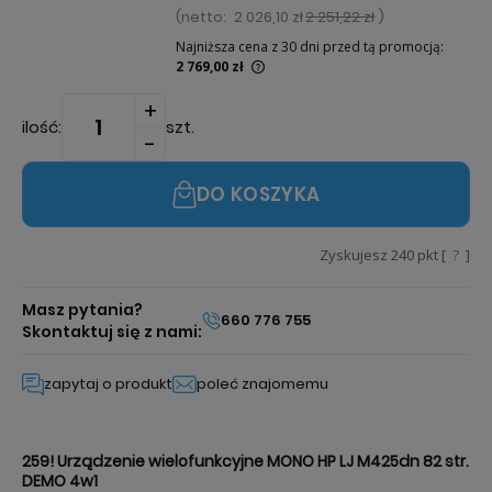
(
netto:
2 026,10 zł
2 251,22 zł
)
Najniższa cena z 30 dni przed tą promocją:
2 769,00 zł
Jeżeli produkt jest sprzedawany krócej niż
30 dni, wyświetlana jest najniższa cena od
ilość:
szt.
momentu, kiedy produkt pojawił się w
sprzedaży.
DO KOSZYKA
Zyskujesz
240
pkt [
?
]
Masz pytania?
660 776 755
Skontaktuj się z nami:
zapytaj o produkt
poleć znajomemu
259! Urządzenie wielofunkcyjne MONO HP LJ M425dn 82 str.
DEMO 4w1