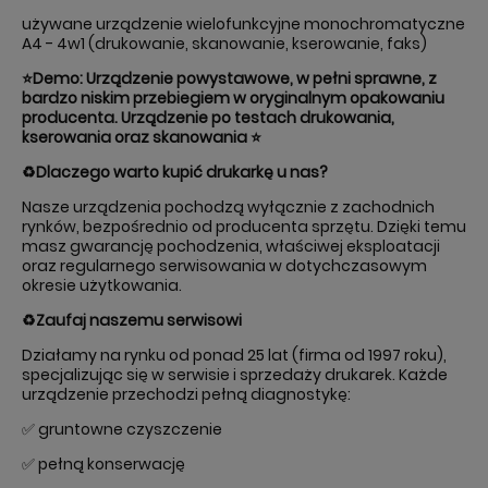
używane urządzenie wielofunkcyjne monochromatyczne
A4 - 4w1 (drukowanie, skanowanie, kserowanie, faks)
⭐Demo: Urządzenie powystawowe, w pełni sprawne, z
bardzo niskim przebiegiem w oryginalnym opakowaniu
producenta. Urządzenie po testach drukowania,
kserowania oraz skanowania
⭐
♻️Dlaczego warto kupić drukarkę u nas?
Nasze urządzenia pochodzą wyłącznie z zachodnich
rynków, bezpośrednio od producenta sprzętu. Dzięki temu
masz gwarancję pochodzenia, właściwej eksploatacji
oraz regularnego serwisowania w dotychczasowym
okresie użytkowania.
♻️Zaufaj naszemu serwisowi
Działamy na rynku od ponad 25 lat (firma od 1997 roku),
specjalizując się w serwisie i sprzedaży drukarek. Każde
urządzenie przechodzi pełną diagnostykę:
✅ gruntowne czyszczenie
✅ pełną konserwację