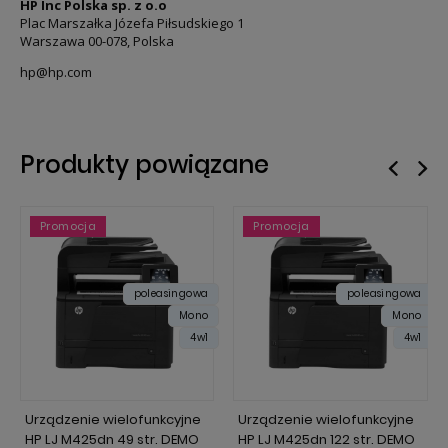
HP Inc Polska sp. z o.o
Plac Marszałka Józefa Piłsudskiego 1
Warszawa 00-078, Polska
hp@hp.com
Produkty powiązane
Promocja
Promocja
Promocja
Promocja
poleasingowa
poleasingowa
Mono
Mono
4w1
4w1
Urządzenie wielofunkcyjne
Urządzenie wielofunkcyjne
HP LJ M425dn 49 str. DEMO
HP LJ M425dn 122 str. DEMO