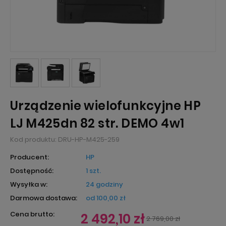
Urządzenie wielofunkcyjne HP
LJ M425dn 82 str. DEMO 4w1
Kod produktu:
DRU-HP-M425-259
Producent:
HP
Dostępność:
1 szt.
Wysyłka w:
24 godziny
Darmowa dostawa:
od 100,00 zł
Cena brutto:
2 492,10 zł
2 769,00 zł