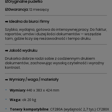
☑️Oryginalne pudełko
☑️Gwarancja:
12 miesięcy
➡️ Idealna do biura i firmy
Szybka, wydajna, gotowa do intensywnej pracy. Do faktur,
raportów, umów i dużej ilości dokumentów — wszędzie
tam, gdzie liczy się niezawodność i tempo druku.
➡️ Jakość wydruku
Drukarka dobrze radzi sobie z codziennym drukiem
dokumentów, zachowując wysoką czytelność i wyraźny
kontrast.
➡️
Wymiary / waga / materiały
Wymiary
:440 x 383 x 424 mm
Waga:
ok 20 kg
Tonery kompatybilne
: CF280A (wydajność 2,7 tys.) CF280X