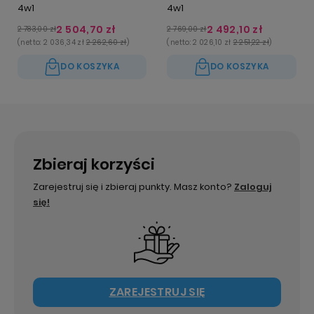
4w1
4w1
2 504,70 zł
2 492,10 zł
2 783,00 zł
2 769,00 zł
(netto:
2 036,34 zł
2 262,60 zł
)
(netto:
2 026,10 zł
2 251,22 zł
)
DO KOSZYKA
DO KOSZYKA
Zbieraj korzyści
Zarejestruj się i zbieraj punkty. Masz konto?
Zaloguj
się!
ZAREJESTRUJ SIĘ