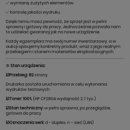
✅ wymianę zużytych elementów
✅ kontrolę jakości wydruku
Dzięki temu masz pewność, że sprzęt jest w pełni
sprawny i gotowy do pracy. Jednocześnie pozwala nam
to udzielać gwarancji jak na nowe urządzenie.
Każdy egzemplarz ma swój numer inwentarzowy, a w
aukcji opisujemy konkretny produkt, wraz z jego realnym
przebiegiem i stanem materiałów eksploatacyjnych.
⚙️
Stan urządzenia:
☑️Przebieg: 82
strony
Drukarka została uruchomiona w celu wykonania
wydruków testowych
☑️Toner: 100
% (HP CF280A wydajność 2,7 tys.)
☑️Stan techniczny:
w pełni sprawna, po przeglądzie,
gotowa do pracy
☑️Oznaczenia serii:
d - duplex, n – sieć (LAN)