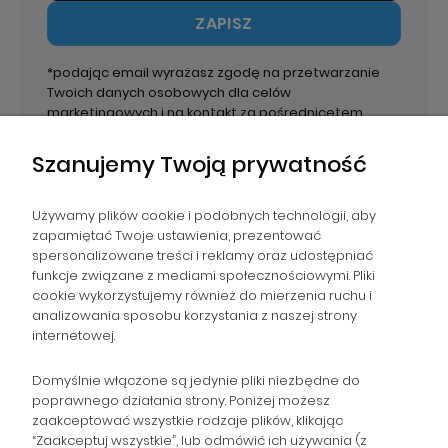
ZAPISZ
*podając email wyrażasz zgodę na przetwarzanie
Twoich danych osobowych dla celów
marketingowych i na kontakt za pośrednicetem
email. Administratorem danych jest PPHU Paweł
Wirecki.
Szanujemy Twoją prywatność
Używamy plików cookie i podobnych technologii, aby
zapamiętać Twoje ustawienia, prezentować
spersonalizowane treści i reklamy oraz udostępniać
NAWIGACJA
funkcje związane z mediami społecznościowymi. Pliki
cookie wykorzystujemy również do mierzenia ruchu i
analizowania sposobu korzystania z naszej strony
POMOC
internetowej.
ZAMÓWIENIA
Domyślnie włączone są jedynie pliki niezbędne do
poprawnego działania strony. Poniżej możesz
zaakceptować wszystkie rodzaje plików, klikając
POPULARNE KATEGORIE
“Zaakceptuj wszystkie”, lub odmówić ich używania (z