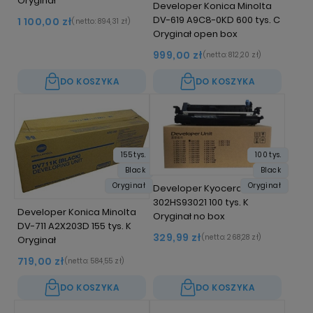
Oryginał
Developer Konica Minolta
DV-619 A9C8-0KD 600 tys. C
1 100,00 zł
(netto:
894,31 zł
)
Oryginał open box
999,00 zł
(netto:
812,20 zł
)
DO KOSZYKA
DO KOSZYKA
155 tys.
100 tys.
Black
Black
Oryginał
Oryginał
Developer Kyocera DV-130
302HS93021 100 tys. K
Developer Konica Minolta
Oryginał no box
DV-711 A2X203D 155 tys. K
329,99 zł
(netto:
268,28 zł
)
Oryginał
719,00 zł
(netto:
584,55 zł
)
DO KOSZYKA
DO KOSZYKA