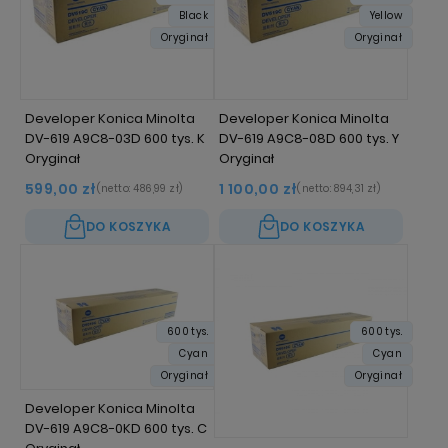
Black
Yellow
Oryginał
Oryginał
Developer Konica Minolta
Developer Konica Minolta
DV-619 A9C8-03D 600 tys. K
DV-619 A9C8-08D 600 tys. Y
Oryginał
Oryginał
599,00 zł
1 100,00 zł
(netto:
486,99 zł
)
(netto:
894,31 zł
)
DO KOSZYKA
DO KOSZYKA
600 tys.
600 tys.
Cyan
Cyan
Oryginał
Oryginał
Developer Konica Minolta
DV-619 A9C8-0KD 600 tys. C