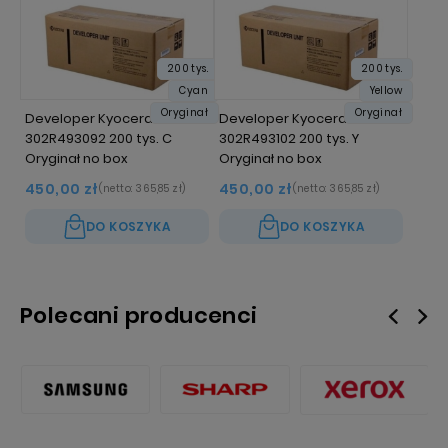
200 tys.
200 tys.
Cyan
Yellow
Oryginał
Oryginał
Developer Kyocera DV-5195
Developer Kyocera DV-5195
302R493092 200 tys. C
302R493102 200 tys. Y
Oryginał no box
Oryginał no box
450,00 zł
450,00 zł
(netto:
365,85 zł
)
(netto:
365,85 zł
)
DO KOSZYKA
DO KOSZYKA
Polecani producenci