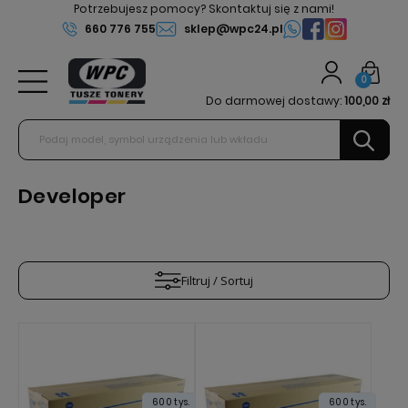
Potrzebujesz pomocy? Skontaktuj się z nami!
660 776 755
sklep@wpc24.pl
0
Do darmowej dostawy:
100,00 zł
Developer
Filtruj / Sortuj
600 tys.
600 tys.