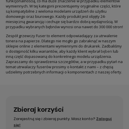
funkcjonalnością, co ma duże znaczenie w przypadku elementów
wymiennych. W tej kategorii prezentujemy oryginalne części, które
są kompatybilne z wieloma modelami urządzeń do użytku
domowego oraz biurowego. Każdy produkt jest objęty 24-
miesięczną gwarancją i cechuje się bardzo dobrą wydajnością. W
przypadku wybranych bębnów wynosi ona nawet do 300 000 stron!
Zespół grzewczy Fuser to element odpowiadający za utrwalenie
tonera na papierze. Dlatego nie mogło go zabraknąć w naszym
sklepie online z elementami wymiennymi do drukarek. Zadbaliśmy
o dostępność kilku wariantów, aby każdy klient wybrał
bęben
lub
inną część dopasowaną do konkretnego modelu urządzenia.
Zapraszamy do sprawdzenia szczegółów, a w przypadku pytań na
temat utrwalaczy fuserów prosimy o kontakt z nami – z chęcią
udzielimy potrzebnych informacji o komponentach z naszej oferty.
Zbieraj korzyści
Zarejestruj się i zbieraj punkty. Masz konto?
Zaloguj
się!