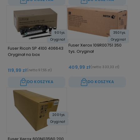
90 tys.
350 tys.
Oryginał
Oryginał
Fuser Xerox 109R00751 350
Fuser Ricoh SP 4100 406643
tys. Oryginał
Oryginał no box
409,99 zł
(netto:
333,33 zł
)
119,99 zł
(netto:
97,55 zł
)
DO KOSZYKA
DO KOSZYKA
200 tys.
Oryginał
Fuser Xerox 600N03560 200