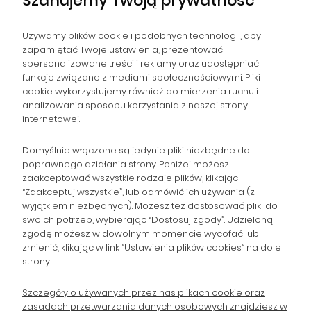
Szanujemy Twoją prywatność
Używamy plików cookie i podobnych technologii, aby
zapamiętać Twoje ustawienia, prezentować
spersonalizowane treści i reklamy oraz udostępniać
NAWIGACJA
funkcje związane z mediami społecznościowymi. Pliki
cookie wykorzystujemy również do mierzenia ruchu i
analizowania sposobu korzystania z naszej strony
POMOC
internetowej.
ZAMÓWIENIA
Domyślnie włączone są jedynie pliki niezbędne do
poprawnego działania strony. Poniżej możesz
zaakceptować wszystkie rodzaje plików, klikając
POPULARNE KATEGORIE
“Zaakceptuj wszystkie”, lub odmówić ich używania (z
wyjątkiem niezbędnych). Możesz też dostosować pliki do
swoich potrzeb, wybierając “Dostosuj zgody”. Udzieloną
zgodę możesz w dowolnym momencie wycofać lub
Gromadzka 46
zmienić, klikając w link “Ustawienia plików cookies” na dole
Zapisz się na Newsletter i
30-719 Kraków
strony.
woj. małopolskie
otrzymaj 10% rabatu!
Szczegóły o używanych przez nas plikach cookie oraz
zasadach przetwarzania danych osobowych znajdziesz w