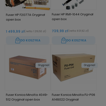
Fuser HP RM1-1044 Oryginał
Fuser HP F2G77A Oryginał
open box
open box
739,99 zł
1 499,99 zł
(netto:
601,62 zł
)
(netto:
1 219,50 zł
)
DO KOSZYKA
DO KOSZYKA
Oryginał
Oryginał
Fuser Konica Minolta 4049-
Fuser Konica Minolta FU-P06
512 Oryginał open box
A148022 Oryginał