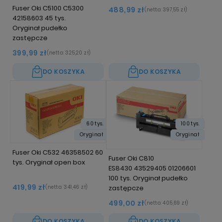
Fuser Oki C5100 C5300
488,99 zł
(netto:
397,55 zł
)
42158603 45 tys.
Oryginał pudełko
zastępcze
399,99 zł
(netto:
325,20 zł
)
DO KOSZYKA
DO KOSZYKA
60 tys.
100 tys.
Oryginał
Oryginał
Fuser Oki C532 46358502 60
Fuser Oki C810
tys. Oryginał open box
ES8430 43529405 01206601
100 tys. Oryginał pudełko
419,99 zł
zastępcze
(netto:
341,46 zł
)
499,00 zł
(netto:
405,69 zł
)
DO KOSZYKA
DO KOSZYKA