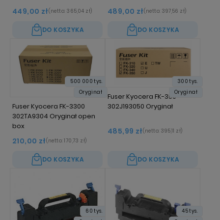
449,00 zł
489,00 zł
(netto:
365,04 zł
)
(netto:
397,56 zł
)
DO KOSZYKA
DO KOSZYKA
500 000 tys.
300 tys.
Oryginał
Oryginał
Fuser Kyocera FK-350
302J193050 Oryginał
Fuser Kyocera FK-3300
302TA9304 Oryginał open
box
485,99 zł
(netto:
395,11 zł
)
210,00 zł
(netto:
170,73 zł
)
DO KOSZYKA
DO KOSZYKA
60 tys.
45 tys.