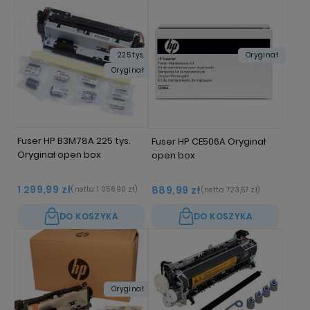
225 tys.
Oryginał
Oryginał
Fuser HP B3M78A 225 tys.
Fuser HP CE506A Oryginał
Oryginał open box
open box
1 299,99 zł
889,99 zł
(netto:
1 056,90 zł
)
(netto:
723,57 zł
)
DO KOSZYKA
DO KOSZYKA
Oryginał