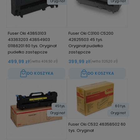
Oryginał
Oryginał
Fuser Oki 43853103
Fuser Oki C3100 C5200
43363203 43854903
42625503 45 tys.
01186201 60 tys. Oryginał
Oryginał pudełko
pudełko zastępcze
zastępcze
499,99 zł
399,99 zł
(netto:
406,50 zł
)
(netto:
325,20 zł
)
DO KOSZYKA
DO KOSZYKA
45 tys.
60 tys.
Oryginał
Oryginał
Fuser Oki C532 46358502 60
tys. Oryginał