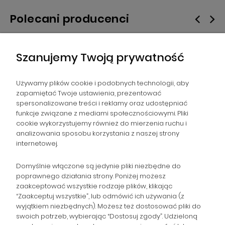
Polecani producenci
Szanujemy Twoją prywatność
Używamy plików cookie i podobnych technologii, aby
zapamiętać Twoje ustawienia, prezentować
spersonalizowane treści i reklamy oraz udostępniać
NAWIGACJA
funkcje związane z mediami społecznościowymi. Pliki
cookie wykorzystujemy również do mierzenia ruchu i
analizowania sposobu korzystania z naszej strony
POMOC
internetowej.
ZAMÓWIENIA
Domyślnie włączone są jedynie pliki niezbędne do
poprawnego działania strony. Poniżej możesz
zaakceptować wszystkie rodzaje plików, klikając
POPULARNE KATEGORIE
“Zaakceptuj wszystkie”, lub odmówić ich używania (z
wyjątkiem niezbędnych). Możesz też dostosować pliki do
swoich potrzeb, wybierając “Dostosuj zgody”. Udzieloną