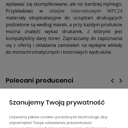
wydawać się skomplikowane, ale nic bardziej mylnego.
Przykładowo w
sklepie internetowym WPC24
materiały eksploatacyjne do urządzeń drukujących
podzielone są według marek, a przy każdym produkcie
można znaleźć wykaz drukarek, z którymi jest
kompatybilny dany toner. Zapraszamy do zapoznania
się z ofertą i składania zamówień na wydajne wkłady
do monochromatycznych i kolorowych wydruków.
Polecani producenci
Szanujemy Twoją prywatność
Używamy plików cookie i podobnych technologii, aby
zapamiętać Twoje ustawienia, prezentować