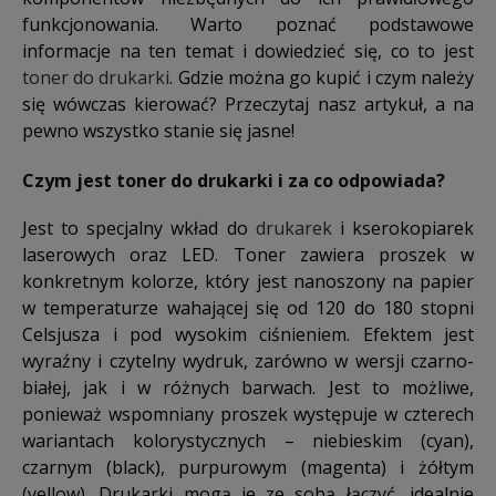
funkcjonowania. Warto poznać podstawowe
informacje na ten temat i dowiedzieć się, co to jest
toner do drukarki
. Gdzie można go kupić i czym należy
się wówczas kierować? Przeczytaj nasz artykuł, a na
pewno wszystko stanie się jasne!
Czym jest toner do drukarki i za co odpowiada?
Jest to specjalny wkład do
drukarek
i kserokopiarek
laserowych oraz LED. Toner zawiera proszek w
konkretnym kolorze, który jest nanoszony na papier
w temperaturze wahającej się od 120 do 180 stopni
Celsjusza i pod wysokim ciśnieniem. Efektem jest
wyraźny i czytelny wydruk, zarówno w wersji czarno-
białej, jak i w różnych barwach. Jest to możliwe,
ponieważ wspomniany proszek występuje w czterech
wariantach kolorystycznych – niebieskim (cyan),
czarnym (black), purpurowym (magenta) i żółtym
(yellow). Drukarki mogą je ze sobą łączyć, idealnie