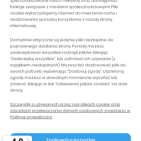
spersonalizowane treści i reklamy oraz udostępniać
NAWIGACJA
funkcje związane z mediami społecznościowymi. Pliki
cookie wykorzystujemy również do mierzenia ruchu i
analizowania sposobu korzystania z naszej strony
POMOC
internetowej.
ZAMÓWIENIA
Domyślnie włączone są jedynie pliki niezbędne do
poprawnego działania strony. Poniżej możesz
zaakceptować wszystkie rodzaje plików, klikając
POPULARNE KATEGORIE
“Zaakceptuj wszystkie”, lub odmówić ich używania (z
wyjątkiem niezbędnych). Możesz też dostosować pliki do
swoich potrzeb, wybierając “Dostosuj zgody”. Udzieloną
zgodę możesz w dowolnym momencie wycofać lub
Gromadzka 46
zmienić, klikając w link “Ustawienia plików cookies” na dole
Zapisz się na Newsletter i
30-719 Kraków
strony.
woj. małopolskie
otrzymaj 10% rabatu!
Szczegóły o używanych przez nas plikach cookie oraz
zasadach przetwarzania danych osobowych znajdziesz w
sklep@wpc24.pl
Polityce prywatności.
Odbierz rabat 10%
660-776-755
Polityka Prywatności
Zaakceptuj wszystkie
2026 © by WPC24 Tusze Tonery |