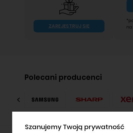
*p
ZAREJESTRUJ SIĘ
na
Polecani producenci
Szanujemy Twoją prywatność