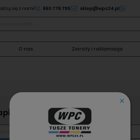
ktuj się z nami!
660 776 755
sklep@wpc24.pl
O nas
Zwroty i reklamacje
apisz się do newslettera!