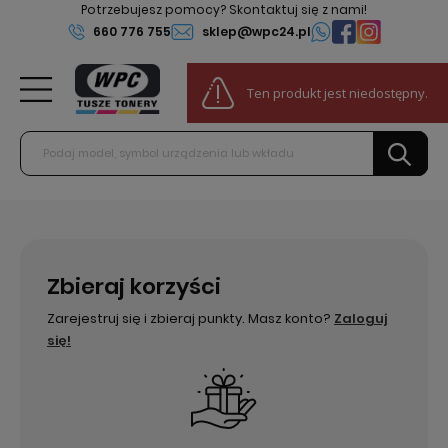
Potrzebujesz pomocy? Skontaktuj się z nami!
660 776 755
sklep@wpc24.pl
0
Ten produkt jest niedostępny.
Do darmowej dostawy:
100,00 zł
Zbieraj korzyści
Zarejestruj się i zbieraj punkty. Masz konto?
Zaloguj
się!