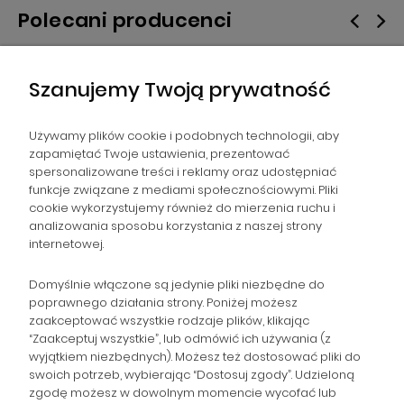
Polecani producenci
Szanujemy Twoją prywatność
Używamy plików cookie i podobnych technologii, aby
zapamiętać Twoje ustawienia, prezentować
spersonalizowane treści i reklamy oraz udostępniać
NAWIGACJA
funkcje związane z mediami społecznościowymi. Pliki
cookie wykorzystujemy również do mierzenia ruchu i
analizowania sposobu korzystania z naszej strony
POMOC
internetowej.
ZAMÓWIENIA
Domyślnie włączone są jedynie pliki niezbędne do
poprawnego działania strony. Poniżej możesz
zaakceptować wszystkie rodzaje plików, klikając
POPULARNE KATEGORIE
“Zaakceptuj wszystkie”, lub odmówić ich używania (z
wyjątkiem niezbędnych). Możesz też dostosować pliki do
swoich potrzeb, wybierając “Dostosuj zgody”. Udzieloną
zgodę możesz w dowolnym momencie wycofać lub
Gromadzka 46