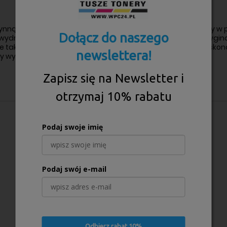
ynną i efektywną pracę Twojego urządzenia. Jest niezbędny w p
Dołącz do naszego
ydruku. Dzięki precyzyjnemu wykonaniu i zastosowaniu orygin
e tak
że niezawodność i dłuższą żywotność drukarki. To doskon
newslettera!
y wydruk będzie prezentował się perfekcyjnie.
Zapisz się na Newsletter i
otrzymaj 10% rabatu
Podaj swoje imię
Podaj swój e-mail
Odbierz rabat 10%