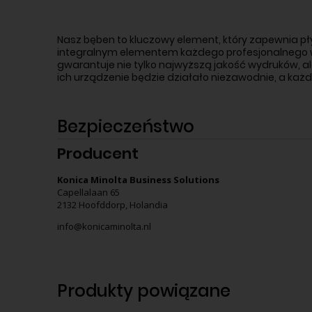
Nasz bęben to kluczowy element, kt
óry zapewnia p
ł
integralnym elementem każdego profesjonalnego w
gwarantuje nie tylko najwyższą jakość wydruk
ów, al
ich urządzenie będzie działało niezawodnie, a każd
Bezpieczeństwo
Producent
Konica Minolta Business Solutions
Capellalaan 65
2132 Hoofddorp, Holandia
info@konicaminolta.nl
Produkty powiązane