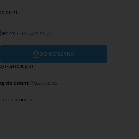
00,00 zł
ł
(
netto:
406,50 zł
)
499.99
DO KOSZYKA
Zyskujesz
40
pkt [
?
]
j się z nami:
660 776 755
leć znajomemu