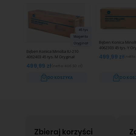
45 tys.
Magenta
Bęben Konica Minolt
Oryginał
4062303 45 tys. Y Or
Bęben Konica Minolta IU-210
499,99 zł
4062403 45 tys. M Oryginał
(netto:
499,99 zł
(netto:
406,50 zł
)
DO KOSZYKA
DO KOS
Zbieraj korzyści
Z