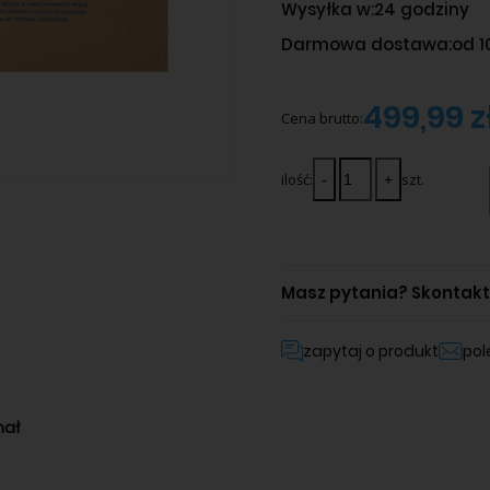
Wysyłka w:
24 godziny
Darmowa dostawa:
od 1
499,99 z
Cena brutto:
ilość:
szt.
Masz pytania?
Skontaktu
zapytaj o produkt
po
nał