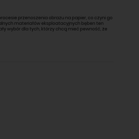
rocesie przenoszenia obrazu na papier, co czyni go
alnych materiał
ów eksploatacyjnych b
ęben ten
ały wyb
ór dla tych, którzy chc
ą mieć pewność, że