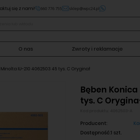
ktuj się z nami!
660 776 755
sklep@wpc24.pl
O nas
Zwroty i reklamacje
Minolta IU-210 4062503 45 tys. C Oryginał
Bęben Konica 
tys. C Orygina
Kod produktu:
4062503-A
Producent:
Ko
Dostępność:
1 szt.