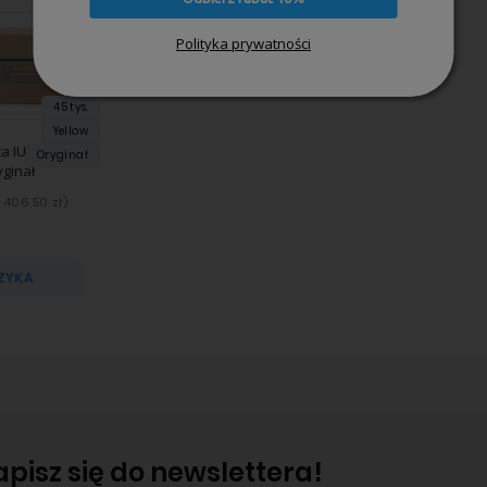
Polityka prywatności
45 tys.
Yellow
a IU-210
Oryginał
yginał
406,50 zł
)
ZYKA
apisz się do newslettera!