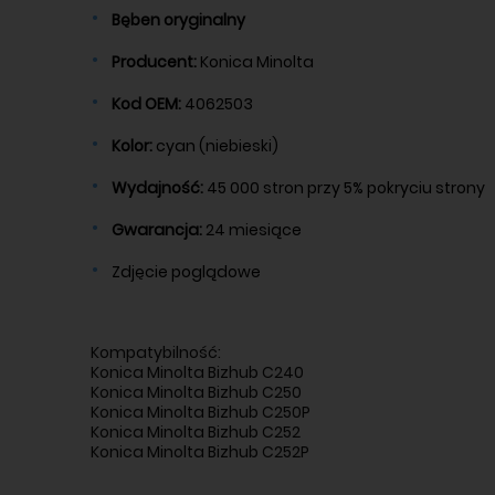
B
ęben oryginalny
Producent:
Konica
Minolta
Kod OEM:
4062503
Kolor:
cyan (niebieski)
Wydajno
ść:
45 000 stron przy 5% pokryciu strony
Gwarancja:
24 miesi
ące
Zdj
ęcie poglądowe
Kompatybilność:
Konica Minolta Bizhub C240
Konica Minolta Bizhub C250
Konica Minolta Bizhub C250P
Konica Minolta Bizhub C252
Konica Minolta Bizhub C252P