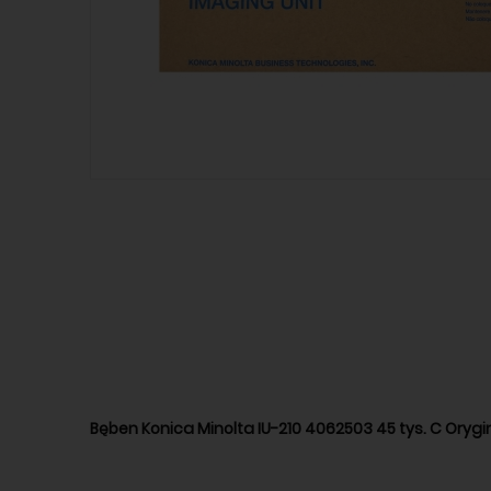
B
ęben Konica
Minolta
IU-210 4062503 45 tys. C Orygi