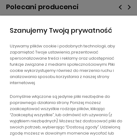
Polecani producenci
Szanujemy Twoją prywatność
Używamy plików cookie i podobnych technologii, aby
zapamiętać Twoje ustawienia, prezentować
spersonalizowane treści i reklamy oraz udostępniać
NAWIGACJA
funkcje związane z mediami społecznościowymi. Pliki
cookie wykorzystujemy również do mierzenia ruchu i
analizowania sposobu korzystania z naszej strony
POMOC
internetowej.
ZAMÓWIENIA
Domyślnie włączone są jedynie pliki niezbędne do
poprawnego działania strony. Poniżej możesz
zaakceptować wszystkie rodzaje plików, klikając
POPULARNE KATEGORIE
“Zaakceptuj wszystkie”, lub odmówić ich używania (z
wyjątkiem niezbędnych). Możesz też dostosować pliki do
swoich potrzeb, wybierając “Dostosuj zgody”. Udzieloną
zgodę możesz w dowolnym momencie wycofać lub
Gromadzka 46