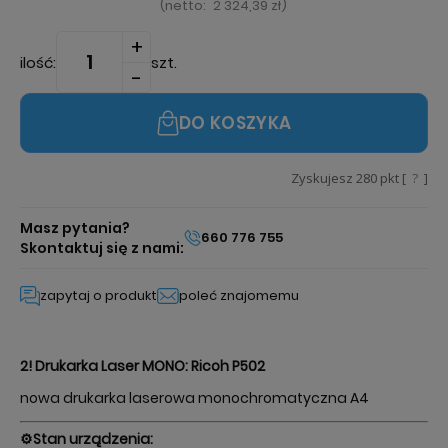
(
netto:
2 324,39 zł
)
ilość:
szt.
DO KOSZYKA
Zyskujesz
280
pkt [
?
]
Masz pytania?
660 776 755
Skontaktuj się z nami:
zapytaj o produkt
poleć znajomemu
2! Drukarka Laser MONO: Ricoh P502
nowa drukarka laserowa monochromatyczna A4
⚙️
Stan urządzenia: