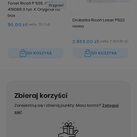
Toner Ricoh P 501L 418506 /
Oryginał
419089 3 tys. K Oryginał no
box
Drukarka Ricoh Laser P502
90,00 zł
(netto:
73,17 zł
)
nowa
2 859,00 zł
(netto:
2 324,39 zł
)
DO KOSZYKA
DO KOSZYKA
Zbieraj korzyści
Zarejestruj się i zbieraj punkty. Masz konto?
Zaloguj
się!