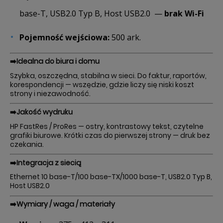
base-T, USB2.0 Typ B, Host USB2.0 —
brak Wi-Fi
Pojemność wejściowa:
500 ark.
➡️
Idealna do biura i domu
Szybka, oszczędna, stabilna w sieci. Do faktur, raportów,
korespondencji — wszędzie, gdzie liczy się niski koszt
strony i niezawodność.
➡️
Jakość wydruku
HP FastRes / ProRes — ostry, kontrastowy tekst, czytelne
grafiki biurowe. Krótki czas do pierwszej strony — druk bez
czekania.
➡️
Integracja z siecią
Ethernet 10 base-T/100 base-TX/1000 base-T, USB2.0 Typ B,
Host USB2.0
➡️
Wymiary / waga / materiały