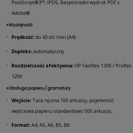
PostScript®3™, IPDS, Bezpośredni wydruk PDF z
Adobe®
⭐
Wydajność
Prędkość:
do 43 str./min (A4)
Dupleks:
automatyczny
Rozdzielczość efektywna:
HP FastRes 1200 / ProRes
1200
⭐
Obsługa papieru / gramatury
Wejście:
Taca ręczna 100 arkuszy, pojemność
wejściowa papieru standardowo 500 arkuszy,
Format:
A4, A5, A6, B5, B6