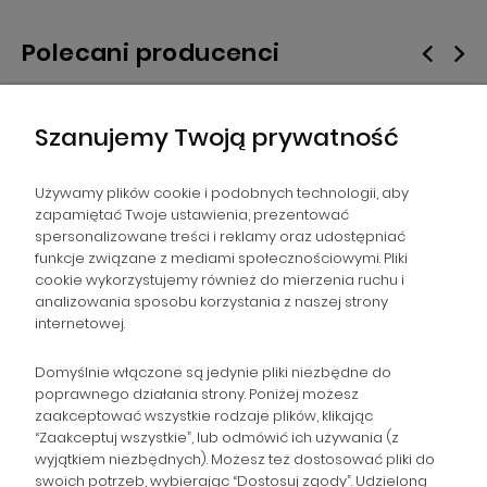
Polecani producenci
Szanujemy Twoją prywatność
Używamy plików cookie i podobnych technologii, aby
zapamiętać Twoje ustawienia, prezentować
spersonalizowane treści i reklamy oraz udostępniać
NAWIGACJA
funkcje związane z mediami społecznościowymi. Pliki
cookie wykorzystujemy również do mierzenia ruchu i
analizowania sposobu korzystania z naszej strony
POMOC
internetowej.
ZAMÓWIENIA
Domyślnie włączone są jedynie pliki niezbędne do
poprawnego działania strony. Poniżej możesz
zaakceptować wszystkie rodzaje plików, klikając
POPULARNE KATEGORIE
“Zaakceptuj wszystkie”, lub odmówić ich używania (z
wyjątkiem niezbędnych). Możesz też dostosować pliki do
swoich potrzeb, wybierając “Dostosuj zgody”. Udzieloną