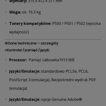
Wymiary:
375 x 412 x 311 mm
Waga:
ok. 19,3 kg
Tonery kompatybilne:
P500 / P501 / P502 (wysoka
wydajność)
⚙️
Dane techniczne — szczegóły
⭐
Kontroler / pamięć / języki
Procesor:
Pamięć całkowita1913 MB
Języki/Emulacje:
standardowo PCL5e, PCL6,
PostScript 3 (emulacja), Bezpośredni wydruk PDF
(emulacja)
Języki/Emulacje:
opcje Genuine Adobe®