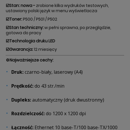
☑️
Stan: nowa -
zrobione kilka wydruków testowych,
ustawiony polski język w menu wyświetlacza
☑️
Toner:
P500 / P501 / P502
☑️
Stan techniczny:
w pełni sprawna, po przeglądzie,
gotowa do pracy
☑️
Technologia druku LED
☑️
Gwarancja:
12 miesięcy
⚙️
Najważniejsze cechy:
Druk:
czarno-biały, laserowy (A4)
Prędkość:
do 43 str./min
Dupleks:
automatyczny (druk dwustronny)
Rozdzielczość:
do 1200 x 1200 dpi
Łączność:
Ethernet 10 base-T/100 base-TX/1000