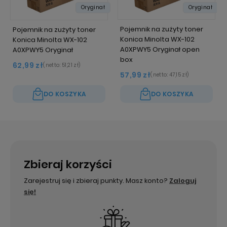
Oryginał
Oryginał
Pojemnik na zużyty toner
Pojemnik na zużyty toner
Konica Minolta WX-102
Konica Minolta WX-102
A0XPWY5 Oryginał open
A0XPWY5 Oryginał
box
62,99 zł
(netto:
51,21 zł
)
57,99 zł
(netto:
47,15 zł
)
DO KOSZYKA
DO KOSZYKA
Zbieraj korzyści
Zarejestruj się i zbieraj punkty. Masz konto?
Zaloguj
się!