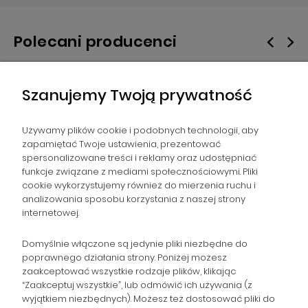
Polecani producenci
Szanujemy Twoją prywatność
Używamy plików cookie i podobnych technologii, aby
zapamiętać Twoje ustawienia, prezentować
spersonalizowane treści i reklamy oraz udostępniać
NAWIGACJA
funkcje związane z mediami społecznościowymi. Pliki
cookie wykorzystujemy również do mierzenia ruchu i
analizowania sposobu korzystania z naszej strony
POMOC
internetowej.
ZAMÓWIENIA
Domyślnie włączone są jedynie pliki niezbędne do
poprawnego działania strony. Poniżej możesz
zaakceptować wszystkie rodzaje plików, klikając
POPULARNE KATEGORIE
“Zaakceptuj wszystkie”, lub odmówić ich używania (z
wyjątkiem niezbędnych). Możesz też dostosować pliki do