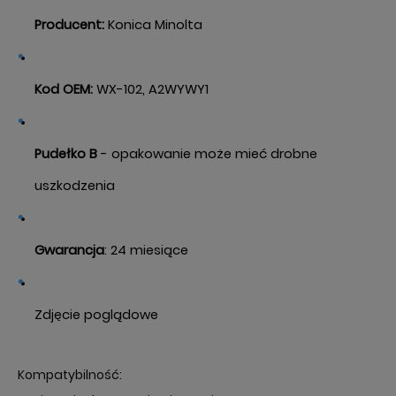
Producent:
Konica Minolta
Kod OEM:
WX-102, A2WYWY1
Pudełko B
- opakowanie może mieć drobne
uszkodzenia
Gwarancja
: 24 miesiące
Zdjęcie poglądowe
Kompatybilność: