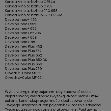
Konica Minolta bizhub C754e
Konica Minolta bizhub C759
Konica Minolta bizhub PRO 958
Konica Minolta bizhub PRO C754e
Develop Ineo+ 452
Develop Ineo+ 552
Develop Ineo+ 652
Develop Ineo+ 652DS
Develop Ineo+ 659
Develop Ineo+ 759
Develop Ineo Plus 452
Develop Ineo Plus 552
Develop Ineo Plus 652
Develop Ineo Plus 652 DS
Develop Ineo Plus 659
Develop Ineo Plus 759
Olivetti d-Color MF 551
Olivetti d-Color MF 651
Wybierz oryginalny pojemnik, aby zapewnić sobie
nieprzerwaną wydajność i wysoką jakość pracy. Dzięki
solidnej konstrukcji i pojemności dostosowanej do
Twojego urządzenia, ten pojemnik skutecznie zaspokoi
Twoje potrzeby związane z drukowaniem. Postaw na