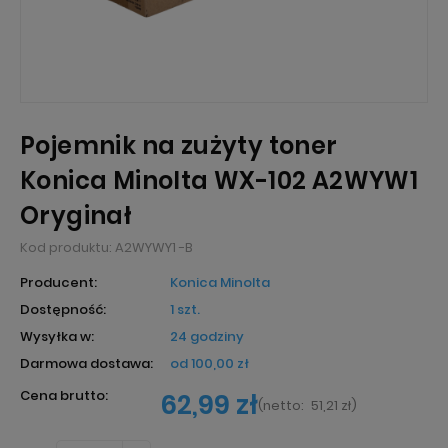
Pojemnik na zużyty toner
Konica Minolta WX-102 A2WYW1
Oryginał
Kod produktu:
A2WYWY1 -B
Producent:
Konica Minolta
Dostępność:
1 szt.
Wysyłka w:
24 godziny
Darmowa dostawa:
od 100,00 zł
Cena brutto:
62,99 zł
(
netto:
51,21 zł
)