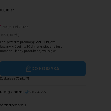
00,00 zł
ł
799,50 zł
703.56
ł
650,00 zł
)
0 dni przed tą promocją:
799,50 zł
Jeżeli
awany krócej niż 30 dni, wyświetlana jest
momentu, kiedy produkt pojawił się w
DO KOSZYKA
Zyskujesz
70
pkt [
?
]
j się z nami:
660 776 755
leć znajomemu