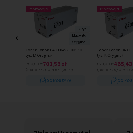
Promocja
Promocja
Promocja
Promocja
10 tys.
Magenta
Oryginał
Toner Canon 040H 0457C001 10
Toner Canon 040H 0
tys. M Oryginał
tys. K Oryginał
703,56 zł
465,43 
799,50 zł
528,90 zł
(netto:
572,00 zł
650,00 zł
)
(netto:
378,40 zł
430
DO KOSZYKA
DO KOS