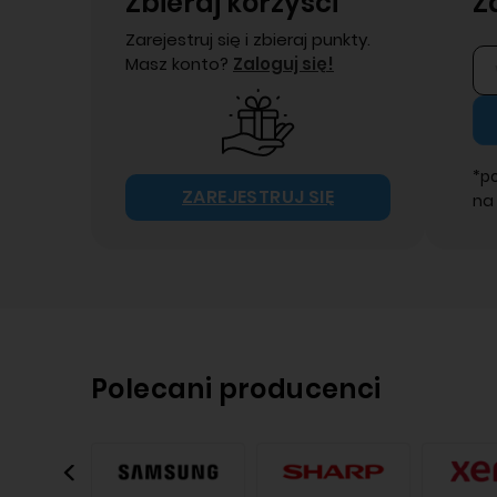
Zbieraj korzyści
Z
Zarejestruj się i zbieraj punkty.
Masz konto?
Zaloguj się!
*p
ZAREJESTRUJ SIĘ
na
Polecani producenci