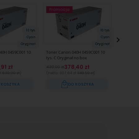
Promocja
Promocja
Promoc
Promoc
10 tys.
10 tys.
Cyan
Cyan
Oryginał
Oryginał
40H 0459C001 10
Toner Canon 040H 0459C001 10
Toner Ca
tys. C Oryginał no box
tys. K Ory
,91 zł
378,40 zł
430,00 zł
492,00 zł
ł
630,00 zł
)
(netto:
307,64 zł
349,59 zł
)
(netto:
35
 KOSZYKA
DO KOSZYKA