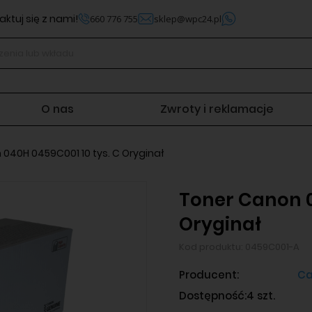
ktuj się z nami!
660 776 755
sklep@wpc24.pl
O nas
Zwroty i reklamacje
040H 0459C001 10 tys. C Oryginał
Toner Canon 0
Oryginał
Kod produktu:
0459C001-A
Producent:
Ca
Dostępność:
4 szt.