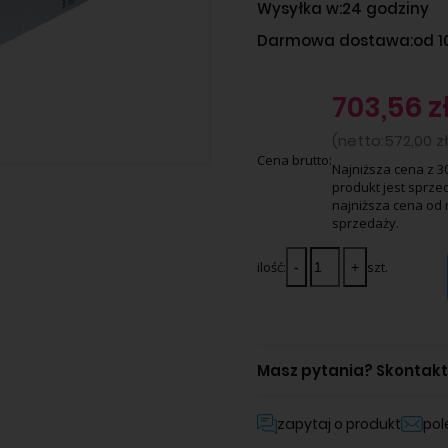
Wysyłka w:
24 godziny
Darmowa dostawa:
od 1
703,56 z
(
netto:
572,00 z
Cena brutto:
Najniższa cena z 3
produkt jest sprzed
najniższa cena od 
sprzedaży.
ilość:
szt.
Masz pytania?
Skontaktu
zapytaj o produkt
po