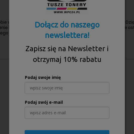
ą sobie wysoką jakość wydruków oraz długotrwałą wydajność. Dz
Dołącz do naszego
ie będzie działać bezproblemowo, a wydruki będą zawsze ostre
żdego dokumentu.
newslettera!
Zapisz się na Newsletter i
otrzymaj 10% rabatu
Podaj swoje imię
Podaj swój e-mail