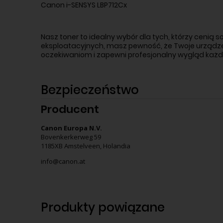
Canon i-SENSYS LBP712Cx
Nasz toner to idealny wybór dla tych, którzy ceni
eksploatacyjnych, masz pewność, że Twoje urządzen
oczekiwaniom i zapewni profesjonalny wygląd ka
Bezpieczeństwo
Producent
Canon Europa N.V.
Bovenkerkerweg 59
1185XB Amstelveen, Holandia
info@canon.at
Produkty powiązane