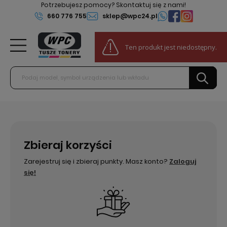
Potrzebujesz pomocy? Skontaktuj się z nami!
660 776 755
sklep@wpc24.pl
0
Ten produkt jest niedostępny.
Do darmowej dostawy:
100,00 zł
Zbieraj korzyści
Zarejestruj się i zbieraj punkty. Masz konto?
Zaloguj
się!