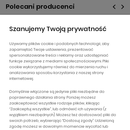
Polecani producenci
Szanujemy Twoją prywatność
Używamy plików cookie i podobnych technologii, aby
zapamiętać Twoje ustawienia, prezentować
spersonalizowane treści i reklamy oraz udostępniać
NAWIGACJA
funkcje związane z mediami społecznościowymi. Pliki
cookie wykorzystujemy również do mierzenia ruchu i
analizowania sposobu korzystania z naszej strony
POMOC
internetowej.
ZAMÓWIENIA
Domyślnie włączone są jedynie pliki niezbędne do
poprawnego działania strony. Poniżej możesz
zaakceptować wszystkie rodzaje plików, klikając
POPULARNE KATEGORIE
“Zaakceptuj wszystkie”, lub odmówić ich używania (z
wyjątkiem niezbędnych). Możesz też dostosować pliki do
swoich potrzeb, wybierając “Dostosuj zgody”. Udzieloną
zgodę możesz w dowolnym momencie wycofać lub
Gromadzka 46