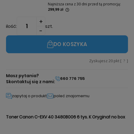
Najniższa cena z 30 dni przed tą promocją:
299,99 zł
Jeżeli produkt jest sprzedawany krócej niż
30 dni, wyświetlana jest najniższa cena od
ilość:
szt.
momentu, kiedy produkt pojawił się w
sprzedaży.
DO KOSZYKA
Zyskujesz
20
pkt [
?
]
Masz pytania?
660 776 755
Skontaktuj się z nami:
zapytaj o produkt
poleć znajomemu
Toner Canon C-EXV 40 3480B006 6 tys. K Oryginał no box