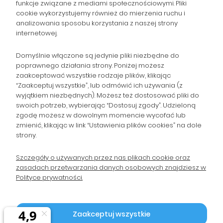
NAWIGACJA
funkcje związane z mediami społecznościowymi. Pliki
cookie wykorzystujemy również do mierzenia ruchu i
analizowania sposobu korzystania z naszej strony
POMOC
internetowej.
ZAMÓWIENIA
Domyślnie włączone są jedynie pliki niezbędne do
poprawnego działania strony. Poniżej możesz
zaakceptować wszystkie rodzaje plików, klikając
POPULARNE KATEGORIE
“Zaakceptuj wszystkie”, lub odmówić ich używania (z
wyjątkiem niezbędnych). Możesz też dostosować pliki do
swoich potrzeb, wybierając “Dostosuj zgody”. Udzieloną
zgodę możesz w dowolnym momencie wycofać lub
Gromadzka 46
Zapisz się na Newsletter i
zmienić, klikając w link “Ustawienia plików cookies” na dole
30-719 Kraków
strony.
otrzymaj 10% rabatu!
woj. małopolskie
Szczegóły o używanych przez nas plikach cookie oraz
zasadach przetwarzania danych osobowych znajdziesz w
sklep@wpc24.pl
Polityce prywatności.
Odbierz rabat 10%
660-776-755
Polityka Prywatności
Zaakceptuj wszystkie
2026 © by WPC24 Tusze Tonery |
P.P.H.U. WIREX | NIP: 9590078811