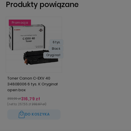
Produkty powiązane
Promocja
Promocja
6 tys.
Black
Oryginał
Toner Canon C-EXV 40
3480B006 6 tys. K Oryginał
open box
316,79 zł
359,99 zł
(netto:
257,55 zł
292,67 zł
)
DO KOSZYKA