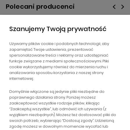
Polecani producenci
Szanujemy Twoją prywatność
Używamy plików cookie i podobnych technologii, aby
zapamiętać Twoje ustawienia, prezentować
spersonalizowane treści i reklamy oraz udostępniać
NAWIGACJA
funkcje związane z mediami społecznościowymi. Pliki
cookie wykorzystujemy również do mierzenia ruchu i
analizowania sposobu korzystania z naszej strony
POMOC
internetowej.
ZAMÓWIENIA
Domyślnie włączone są jedynie pliki niezbędne do
poprawnego działania strony. Poniżej możesz
zaakceptować wszystkie rodzaje plików, klikając
POPULARNE KATEGORIE
“Zaakceptuj wszystkie”, lub odmówić ich używania (z
wyjątkiem niezbędnych). Możesz też dostosować pliki do
swoich potrzeb, wybierając “Dostosuj zgody”. Udzieloną
zgodę możesz w dowolnym momencie wycofać lub
Gromadzka 46