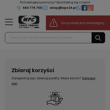
Potrzebujesz pomocy? Skontaktuj się z nami!
660 776 755
sklep@wpc24.pl
0
Ten produkt jest niedostępny.
Do darmowej dostawy:
100,00 zł
Zbieraj korzyści
Zarejestruj się i zbieraj punkty. Masz konto?
Zaloguj
się!