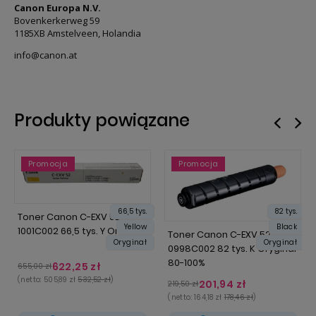
Canon Europa N.V.
Bovenkerkerweg 59
1185XB Amstelveen, Holandia
info@canon.at
Produkty powiązane
Promocja
Promocja
Promocja
Promocja
66,5 tys.
82 tys.
Toner Canon C-EXV 52
Yellow
Black
1001C002 66,5 tys. Y Oryginał
Toner Canon C-EXV 52
Oryginał
Oryginał
0998C002 82 tys. K Oryginał
80-100%
622,25 zł
655,00 zł
(netto:
505,89 zł
532,52 zł
)
201,94 zł
219,50 zł
(netto:
164,18 zł
178,46 zł
)