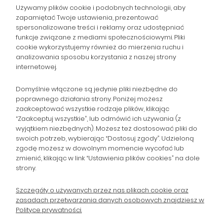
Używamy plików cookie i podobnych technologii, aby
zapamiętać Twoje ustawienia, prezentować
spersonalizowane treści i reklamy oraz udostępniać
NAWIGACJA
funkcje związane z mediami społecznościowymi. Pliki
cookie wykorzystujemy również do mierzenia ruchu i
analizowania sposobu korzystania z naszej strony
POMOC
internetowej.
ZAMÓWIENIA
Domyślnie włączone są jedynie pliki niezbędne do
poprawnego działania strony. Poniżej możesz
zaakceptować wszystkie rodzaje plików, klikając
POPULARNE KATEGORIE
“Zaakceptuj wszystkie”, lub odmówić ich używania (z
wyjątkiem niezbędnych). Możesz też dostosować pliki do
swoich potrzeb, wybierając “Dostosuj zgody”. Udzieloną
zgodę możesz w dowolnym momencie wycofać lub
Gromadzka 46
Zapisz się na Newsletter i
zmienić, klikając w link “Ustawienia plików cookies” na dole
30-719 Kraków
strony.
otrzymaj 10% rabatu!
woj. małopolskie
Szczegóły o używanych przez nas plikach cookie oraz
zasadach przetwarzania danych osobowych znajdziesz w
sklep@wpc24.pl
Polityce prywatności.
Odbierz rabat 10%