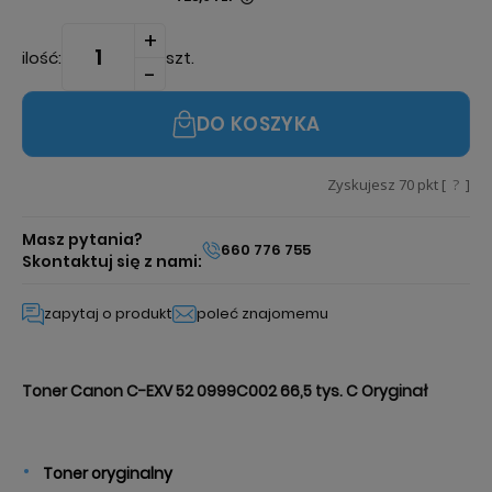
Jeżeli produkt jest sprzedawany krócej niż
30 dni, wyświetlana jest najniższa cena od
ilość:
szt.
momentu, kiedy produkt pojawił się w
sprzedaży.
DO KOSZYKA
Zyskujesz
70
pkt [
?
]
Masz pytania?
660 776 755
Skontaktuj się z nami:
zapytaj o produkt
poleć znajomemu
Toner Canon C-EXV 52 0999C002 66,5 tys. C Oryginał
Toner
oryginalny