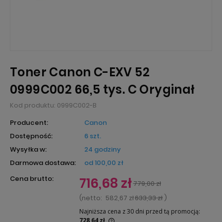
Toner Canon C-EXV 52
0999C002 66,5 tys. C Oryginał
Kod produktu:
0999C002-B
Producent:
Canon
Dostępność:
6 szt.
Wysyłka w:
24 godziny
Darmowa dostawa:
od 100,00 zł
Cena brutto:
716,68 zł
779,00 zł
(
netto:
582,67 zł
633,33 zł
)
Najniższa cena z 30 dni przed tą promocją:
728,64 zł