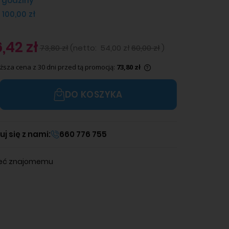
 godziny
 100,00 zł
,42 zł
73,80 zł
(
netto:
54,00 zł
60,00 zł
)
ższa cena z 30 dni przed tą promocją:
73,80 zł
Jeżeli produkt jest sprzedawany krócej niż
DO KOSZYKA
30 dni, wyświetlana jest najniższa cena od
momentu, kiedy produkt pojawił się w
sprzedaży.
j się z nami:
660 776 755
leć znajomemu