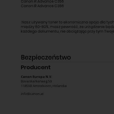
Canon iR Advance C356
Canon iR Advance C356
Nasz używany toner to ekonomiczna opcja dla tych,
między 60-80%, masz pewność, że urządzenie będzie
każdego dokumentu, nie obciążając przy tym Twoje
Bezpieczeństwo
Producent
Canon Europa N.V.
Bovenkerkerweg 59
1185XB Amstelveen, Holandia
info@canon.at