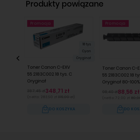
Produkty powiązane
Promocja
Promocja
Promocja
Promocja
18 tys.
Cyan
Oryginał
Toner Canon C-EXV
Toner Canon C-E
55 2183C002 18 tys. C
55 2183C002 18 ty
Oryginał
Oryginał 80-100%
348,71 zł
88,56 zł
387,45 zł
98,40 zł
(netto:
283,50 zł
315,00 zł
)
(netto:
72,00 zł
80,0
DO KOSZYKA
DO KOS