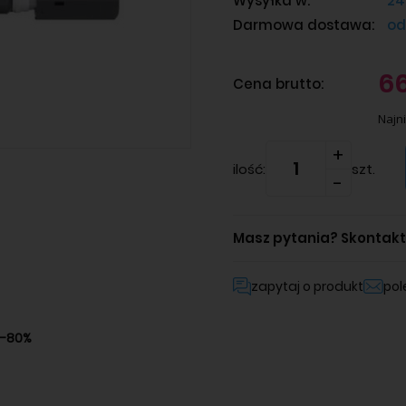
Wysyłka w:
24
Darmowa dostawa:
od
66
Cena brutto:
Najni
ilość:
szt.
Masz pytania?
Skontaktu
zapytaj o produkt
po
0-80%