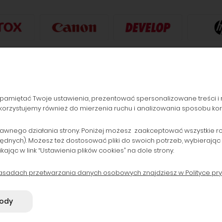
pamiętać Twoje ustawienia, prezentować spersonalizowane treści i 
orzystujemy również do mierzenia ruchu i analizowania sposobu korzy
ZAMÓWIENIA
POPULARNE KATEGORIE
Formy płatności
Drukarki laserowe i Plotery
awnego działania strony. Poniżej możesz zaakceptować wszystkie rodz
będnych). Możesz też dostosować pliki do swoich potrzeb, wybierając
Koszty dostawy
Drukarki do 800 zł
ąc w link “Ustawienia plików cookies” na dole strony.
Czas realizacji zamówienia
Tusze i Głowice oryginalne
B2B
Tonery zamienniki
zasadach przetwarzania danych osobowych znajdziesz w Polityce pry
gody