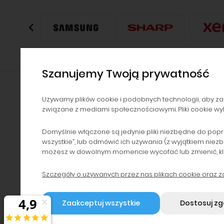
Szanujemy Twoją prywatność
Używamy plików cookie i podobnych technologii, aby za
związane z mediami społecznościowymi. Pliki cookie wyk
NAWIGACJA
POMOC
Kontakt i dane firmy
Zwroty i reklamacje
Domyślnie włączone są jedynie pliki niezbędne do popr
wszystkie”, lub odmówić ich używania (z wyjątkiem niez
Dzierżawa drukarek
Polityka prywatności
możesz w dowolnym momencie wycofać lub zmienić, klikaj
Serwis i dzierżawa
Regulaminy
urządzeń
Program lojalnościowy
Szczegóły o używanych przez nas plikach cookie oraz 
Blog
Zaakceptuj wszystkie
Dostosuj z