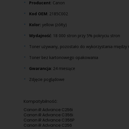
Producent
: Canon
Kod
OEM
: 2185C002
Kolor:
yellow (żółty)
Wydajność
: 18 000 stron przy 5% pokryciu stron
Toner używany, pozostało do wykorzystania między
Toner bez kartonowego opakowania
Gwarancja
: 24 miesiące
Zdjęcie poglądowe
Kompatybilność:
Canon iR Advance C256i
Canon iR Advance C356i
Canon iR Advance C356P
Canon iR Advance C256