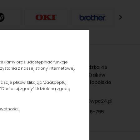
reklamy oraz udostępniać funkcje
Gromadzka 46
stania z naszej strony internetowej.
30-719 Kraków
woj. małopolskie
aje plików, klikając “Zaakceptuj
 “Dostosuj zgody”. Udzieloną zgodę
sklep@wpc24.pl
watności.
660-776-755