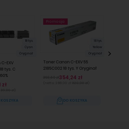
Promocja
Promocja
Promo
Promo
18 tys.
18 tys.
Cyan
Yellow
Oryginał
Oryginał
Toner Canon C-EXV 55
Toner C
 C-EXV
2185C002 18 tys. Y Oryginał
2184C002
8 tys. C
-60%
354,24 zł
393,60 zł
387,45 zł
(netto:
288,00 zł
320,00 zł
)
(netto:
28
 zł
30,00 zł
)
 KOSZYKA
DO KOSZYKA