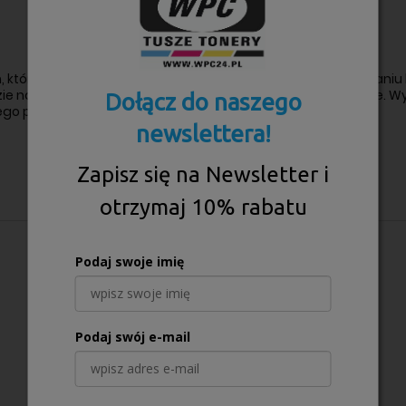
 którzy potrzebują wysokiej jakości wydruków przy zachowaniu 
 nadal działać efektywnie, a wydruki będą ostre i wyraźne. Wy
Dołącz do naszego
go portfela.
newslettera!
Zapisz się na Newsletter i
otrzymaj 10% rabatu
Podaj swoje imię
Podaj swój e-mail