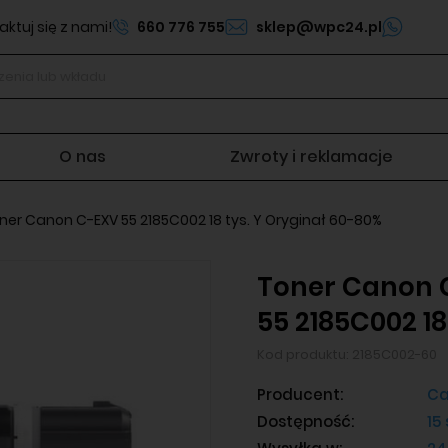
ktuj się z nami!
660 776 755
sklep@wpc24.pl
O nas
Zwroty i reklamacje
ner Canon C-EXV 55 2185C002 18 tys. Y Oryginał 60-80%
Toner Canon 
55 2185C002 18
Kod produktu:
2185C002-60
Producent:
Ca
Dostępność:
15 