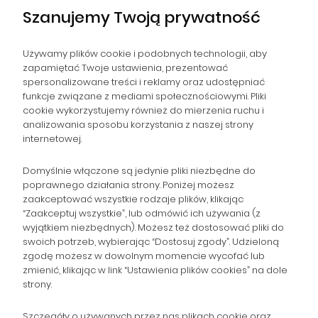
Szanujemy Twoją prywatność
Używamy plików cookie i podobnych technologii, aby
zapamiętać Twoje ustawienia, prezentować
spersonalizowane treści i reklamy oraz udostępniać
NAWIGACJA
funkcje związane z mediami społecznościowymi. Pliki
cookie wykorzystujemy również do mierzenia ruchu i
analizowania sposobu korzystania z naszej strony
POMOC
internetowej.
ZAMÓWIENIA
Domyślnie włączone są jedynie pliki niezbędne do
poprawnego działania strony. Poniżej możesz
zaakceptować wszystkie rodzaje plików, klikając
POPULARNE KATEGORIE
“Zaakceptuj wszystkie”, lub odmówić ich używania (z
wyjątkiem niezbędnych). Możesz też dostosować pliki do
swoich potrzeb, wybierając “Dostosuj zgody”. Udzieloną
zgodę możesz w dowolnym momencie wycofać lub
Gromadzka 46
Zapisz się na Newsletter i
zmienić, klikając w link “Ustawienia plików cookies” na dole
30-719 Kraków
strony.
otrzymaj 10% rabatu!
woj. małopolskie
Szczegóły o używanych przez nas plikach cookie oraz