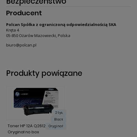
Bezpieczeństwo
Producent
Polcan Spółka z ograniczoną odpowiedzialnością SKA
Kręta 4
05-850 Ożarów Mazowiecki, Polska
biuro@polcan.pl
Produkty powiązane
2 tys.
Black
Toner HP 12A Q2612A 2 tys. K
Oryginał
Oryginał no box