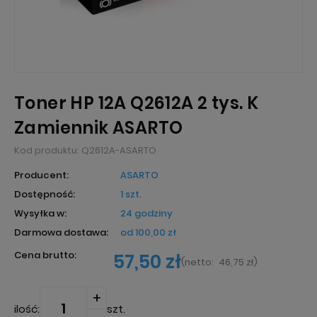
Toner HP 12A Q2612A 2 tys. K
Zamiennik ASARTO
Kod produktu:
Q2612A-ASARTO
Producent:
ASARTO
Dostępność:
1 szt.
Wysyłka w:
24 godziny
Darmowa dostawa:
od 100,00 zł
Cena brutto:
57,50 zł
(
netto:
46,75 zł
)
ilość:
szt.