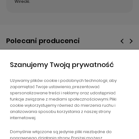
Wirecki.
Polecani producenci
Szanujemy Twoją prywatność
Używamy plików cookie i podobnych technologii, aby
zapamiętać Twoje ustawienia, prezentować
spersonalizowane treści i reklamy oraz udostępniać
NAWIGACJA
funkcje związane z mediami społecznościowymi. Pliki
cookie wykorzystujemy również do mierzenia ruchu i
analizowania sposobu korzystania z naszej strony
POMOC
internetowej.
ZAMÓWIENIA
Domyślnie włączone są jedynie pliki niezbędne do
poprawnego działania strony. Poniżej możesz