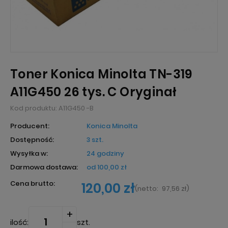
Toner Konica Minolta TN-319
A11G450 26 tys. C Oryginał
Kod produktu:
A11G450 -B
Producent:
Konica Minolta
Dostępność:
3 szt.
Wysyłka w:
24 godziny
Darmowa dostawa:
od 100,00 zł
Cena brutto:
120,00 zł
(
netto:
97,56 zł
)
ilość:
szt.