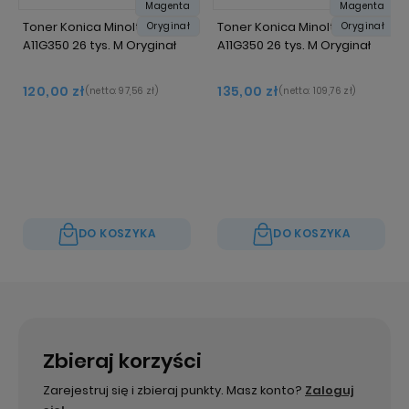
Magenta
Magenta
Toner Konica Minolta TN-319
Toner Konica Minolta TN-319
Oryginał
Oryginał
A11G350 26 tys. M Oryginał
A11G350 26 tys. M Oryginał
120,00 zł
135,00 zł
(netto:
97,56 zł
)
(netto:
109,76 zł
)
DO KOSZYKA
DO KOSZYKA
Zbieraj korzyści
Zarejestruj się i zbieraj punkty. Masz konto?
Zaloguj