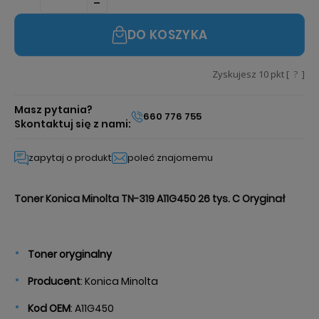
DO KOSZYKA
Zyskujesz
10
pkt [
?
]
Masz pytania?
660 776 755
Skontaktuj się z nami:
zapytaj o produkt
poleć znajomemu
Toner Konica Minolta TN-319 A11G450 26 tys. C Oryginał
Toner oryginalny
Producent
: Konica Minolta
Kod OEM
: A11G450