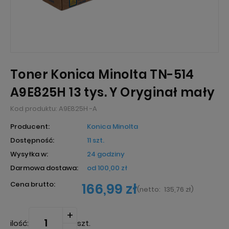
Toner Konica Minolta TN-514
A9E825H 13 tys. Y Oryginał mały
Kod produktu:
A9E825H -A
Producent:
Konica Minolta
Dostępność:
11 szt.
Wysyłka w:
24 godziny
Darmowa dostawa:
od 100,00 zł
Cena brutto:
166,99 zł
(
netto:
135,76 zł
)
ilość:
szt.