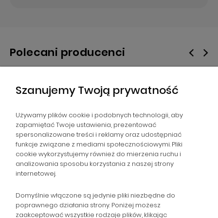
Polecani producenci
Szanujemy Twoją prywatność
Używamy plików cookie i podobnych technologii, aby
zapamiętać Twoje ustawienia, prezentować
spersonalizowane treści i reklamy oraz udostępniać
NAWIGACJA
funkcje związane z mediami społecznościowymi. Pliki
cookie wykorzystujemy również do mierzenia ruchu i
analizowania sposobu korzystania z naszej strony
POMOC
internetowej.
ZAMÓWIENIA
Domyślnie włączone są jedynie pliki niezbędne do
poprawnego działania strony. Poniżej możesz
zaakceptować wszystkie rodzaje plików, klikając
POPULARNE KATEGORIE