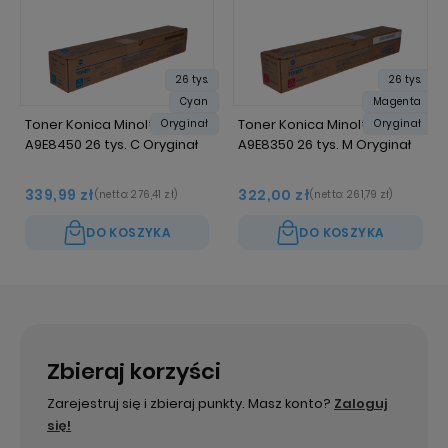
26 tys.
26 tys.
Cyan
Magenta
Toner Konica Minolta TN-514
Toner Konica Minolta TN-514
Oryginał
Oryginał
A9E8450 26 tys. C Oryginał
A9E8350 26 tys. M Oryginał
339,99 zł
322,00 zł
(netto:
276,41 zł
)
(netto:
261,79 zł
)
DO KOSZYKA
DO KOSZYKA
Zbieraj korzyści
Zarejestruj się i zbieraj punkty. Masz konto?
Zaloguj
się!