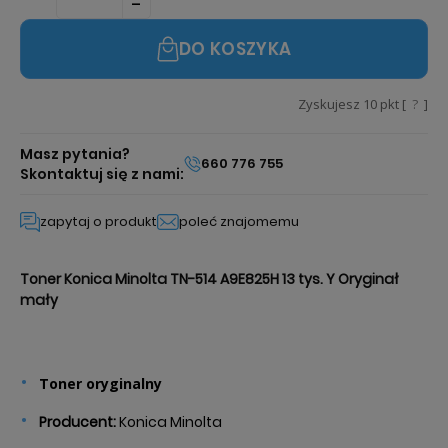
DO KOSZYKA
Zyskujesz
10
pkt [
?
]
Masz pytania?
660 776 755
Skontaktuj się z nami:
zapytaj o produkt
poleć znajomemu
Toner Konica Minolta TN-514 A9E825H 13 tys. Y Oryginał
mały
Toner oryginalny
Producent
:
Konica Minolta