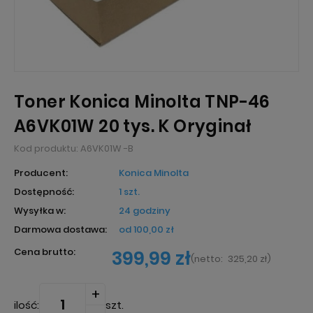
Toner Konica Minolta TNP-46
A6VK01W 20 tys. K Oryginał
Kod produktu:
A6VK01W -B
Producent:
Konica Minolta
Dostępność:
1 szt.
Wysyłka w:
24 godziny
Darmowa dostawa:
od 100,00 zł
Cena brutto:
399,99 zł
(
netto:
325,20 zł
)
ilość:
szt.