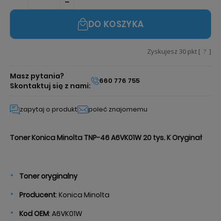
DO KOSZYKA
Zyskujesz
30
pkt [
?
]
Masz pytania?
660 776 755
Skontaktuj się z nami:
zapytaj o produkt
poleć znajomemu
Toner Konica Minolta TNP-46 A6VK01W 20 tys. K Oryginał
Toner oryginalny
Producent
: Konica Minolta
Kod OEM
: A6VK01W