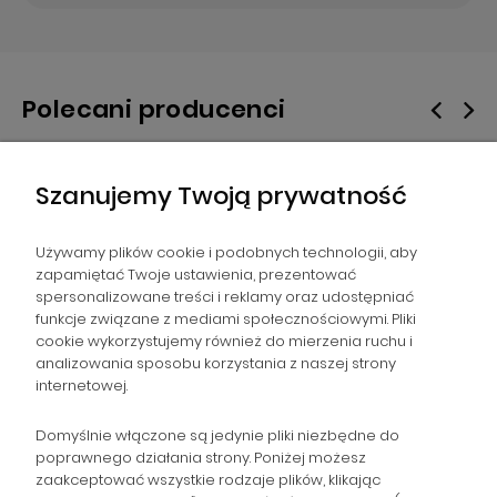
Polecani producenci
Szanujemy Twoją prywatność
Używamy plików cookie i podobnych technologii, aby
zapamiętać Twoje ustawienia, prezentować
spersonalizowane treści i reklamy oraz udostępniać
NAWIGACJA
funkcje związane z mediami społecznościowymi. Pliki
cookie wykorzystujemy również do mierzenia ruchu i
analizowania sposobu korzystania z naszej strony
POMOC
internetowej.
ZAMÓWIENIA
Domyślnie włączone są jedynie pliki niezbędne do
poprawnego działania strony. Poniżej możesz
zaakceptować wszystkie rodzaje plików, klikając
POPULARNE KATEGORIE