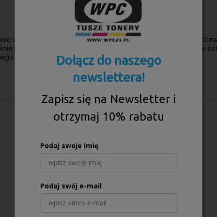
ą sobie wysoką jakość wydruków oraz długotrwałą wydajność. Dz
ie będzie działać bezproblemowo, a wydruki będą zawsze ostre
żdego dokumentu.
Dołącz do naszego
newslettera!
Zapisz się na Newsletter i
otrzymaj 10% rabatu
Podaj swoje imię
Podaj swój e-mail