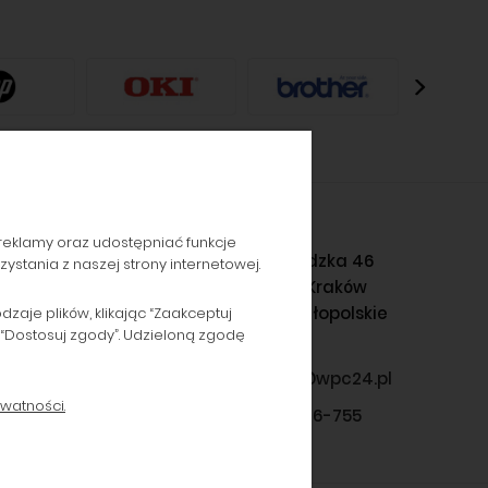
reklamy oraz udostępniać funkcje
Gromadzka 46
stania z naszej strony internetowej.
30-719 Kraków
woj. małopolskie
aje plików, klikając “Zaakceptuj
 “Dostosuj zgody”. Udzieloną zgodę
sklep@wpc24.pl
watności.
660-776-755