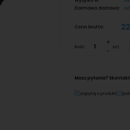
Wysyłka w:
24
Darmowa dostawa:
od
22
Cena brutto:
ilość:
szt.
Masz pytania?
Skontaktu
zapytaj o produkt
po