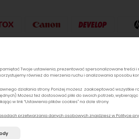
pamiętać Twoje ustawienia, prezentować spersonalizowane treści i 
orzystujemy również do mierzenia ruchu i analizowania sposobu korzy
ZAMÓWIENIA
POPULARNE KATEGORIE
Formy płatności
Drukarki laserowe i Plotery
awnego działania strony. Poniżej możesz zaakceptować wszystkie rodz
będnych). Możesz też dostosować pliki do swoich potrzeb, wybierając
Koszty dostawy
Drukarki do 800 zł
ąc w link “Ustawienia plików cookies” na dole strony.
Czas realizacji zamówienia
Tusze i Głowice oryginalne
zasadach przetwarzania danych osobowych znajdziesz w Polityce pry
B2B
Tonery zamienniki
gody