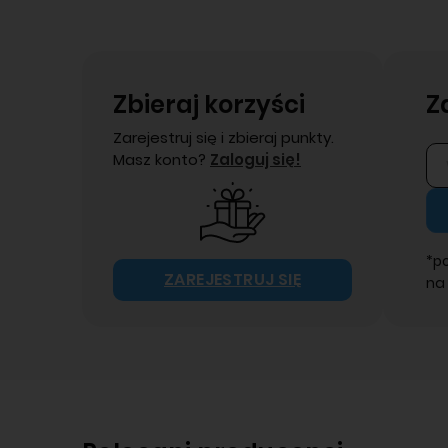
Zbieraj korzyści
Z
Zarejestruj się i zbieraj punkty.
Masz konto?
Zaloguj się!
*p
ZAREJESTRUJ SIĘ
na