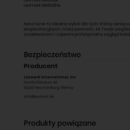
Lexmark MX611de
Lexmark MX611dhe
Nasz toner to idealny wybór dla tych, którzy ceni
eksploatacyjnych, masz pewność, że Twoje urządzen
oczekiwaniom i zapewni profesjonalny wygląd ka
Bezpieczeństwo
Producent
Lexmark International, Inc.
Dornhofstrasse 44
63263 Neu-Isenburg, Niemcy
info@lexmark.de
Produkty powiązane