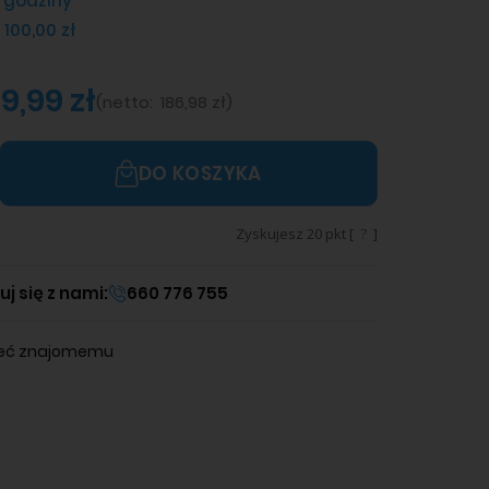
 godziny
 100,00 zł
9,99 zł
(
netto:
186,98 zł
)
DO KOSZYKA
Zyskujesz
20
pkt [
?
]
j się z nami:
660 776 755
leć znajomemu