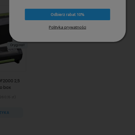
Odbierz rabat 10%
Polityka prywatności
2,5 tys.
Black
Oryginał
F2000 2,5
co box
260,15 zł
)
ZYKA