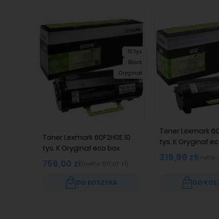
10 tys.
Black
Oryginał
Toner Lexmark 60
Toner Lexmark 60F2H0E 10
tys. K Oryginał e
tys. K Oryginał eco box
319,99 zł
(netto:
759,00 zł
(netto:
617,07 zł
)
DO KOSZYKA
DO KOS