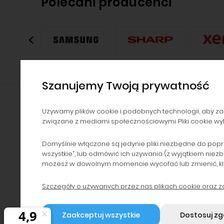
Polecani producenci
Szanujemy Twoją prywatność
Używamy plików cookie i podobnych technologii, aby za
związane z mediami społecznościowymi. Pliki cookie wyk
NAWIGACJA
POMOC
Kontakt i dane firmy
Zwroty i reklamacje
Domyślnie włączone są jedynie pliki niezbędne do popr
wszystkie”, lub odmówić ich używania (z wyjątkiem niez
Dzierżawa drukarek
Polityka prywatności
możesz w dowolnym momencie wycofać lub zmienić, klikaj
Serwis i dzierżawa
Regulaminy
urządzeń
Szczegóły o używanych przez nas plikach cookie oraz 
Program lojalnościowy
Blog
Zaakceptuj wszystkie
Dostosuj z