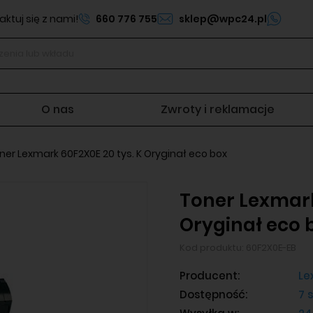
ktuj się z nami!
660 776 755
sklep@wpc24.pl
O nas
Zwroty i reklamacje
ner Lexmark 60F2X0E 20 tys. K Oryginał eco box
Toner Lexmark
Oryginał eco 
Kod produktu:
60F2X0E-EB
Producent:
Le
Dostępność:
7 s