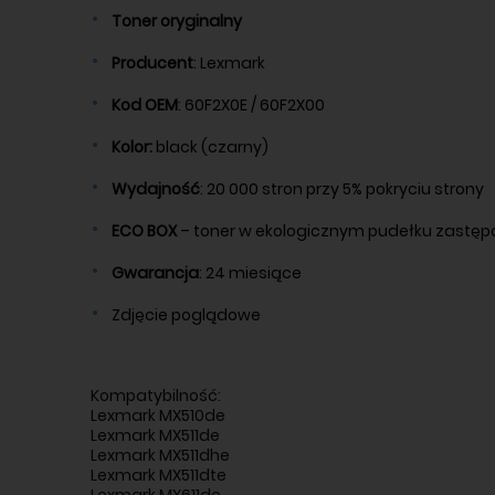
Toner
oryginalny
Producent
: Lexmark
Kod
OEM
: 60F2X0E / 60F2X00
Kolor:
black (czarny)
Wydajność
: 20 000 stron przy 5% pokryciu strony
ECO BOX
– toner w ekologicznym pudełku zastę
Gwarancja
: 24 miesiące
Zdjęcie poglądowe
Kompatybilność:
Lexmark MX510de
Lexmark MX511de
Lexmark MX511dhe
Lexmark MX511dte