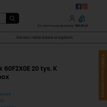
0
Do darmowej dostawy:
100,00 zł
Serwis i dzierżawa urządzeń
 60F2X0E 20 tys. K
box
xmark
zt.