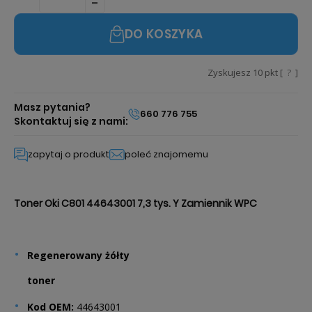
DO KOSZYKA
Zyskujesz
10
pkt [
?
]
Masz pytania?
660 776 755
Skontaktuj się z nami:
zapytaj o produkt
poleć znajomemu
Toner Oki C801 44643001 7,3 tys. Y Zamiennik WPC
Regenerowany żółty
toner
Kod OEM:
44643001