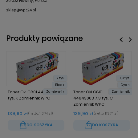
26-052 Nowiny, Polska
sklep@wpc24.pl
Produkty powiązane
7 tys.
7,3 tys.
Black
Cyan
Toner Oki C801 44643004 7
Toner Oki C801
Zamiennik
Zamiennik
tys. K Zamiennik WPC
44643003 7,3 tys. C
Zamiennik WPC
139,90 zł
139,90 zł
(netto:
113,74 zł
)
(netto:
113,74 zł
)
DO KOSZYKA
DO KOSZYKA