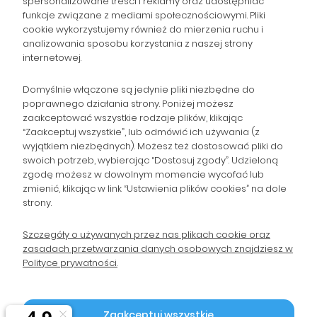
spersonalizowane treści i reklamy oraz udostępniać
NAWIGACJA
funkcje związane z mediami społecznościowymi. Pliki
cookie wykorzystujemy również do mierzenia ruchu i
analizowania sposobu korzystania z naszej strony
POMOC
internetowej.
ZAMÓWIENIA
Domyślnie włączone są jedynie pliki niezbędne do
poprawnego działania strony. Poniżej możesz
zaakceptować wszystkie rodzaje plików, klikając
POPULARNE KATEGORIE
“Zaakceptuj wszystkie”, lub odmówić ich używania (z
wyjątkiem niezbędnych). Możesz też dostosować pliki do
swoich potrzeb, wybierając “Dostosuj zgody”. Udzieloną
zgodę możesz w dowolnym momencie wycofać lub
Gromadzka 46
zmienić, klikając w link “Ustawienia plików cookies” na dole
Zapisz się na Newsletter i
30-719 Kraków
strony.
woj. małopolskie
otrzymaj 10% rabatu!
Szczegóły o używanych przez nas plikach cookie oraz
zasadach przetwarzania danych osobowych znajdziesz w
sklep@wpc24.pl
Polityce prywatności.
Odbierz rabat 10%
660-776-755
Polityka Prywatności
Zaakceptuj wszystkie
2026 © by WPC24 Tusze Tonery |