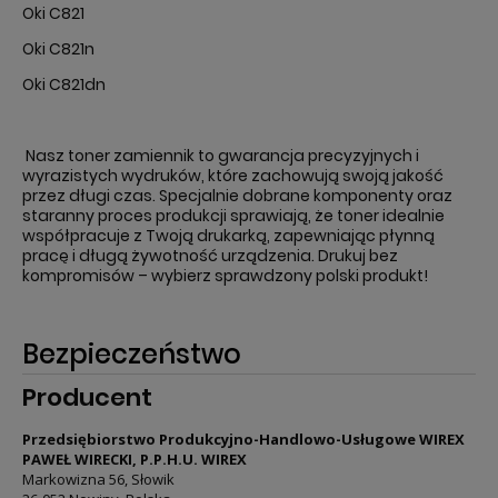
Oki C821
Oki C821n
Oki C821dn
Nasz toner zamiennik to gwarancja precyzyjnych i
wyrazistych wydruków, które zachowują swoją jakość
przez długi czas. Specjalnie dobrane komponenty oraz
staranny proces produkcji sprawiają, że toner idealnie
współpracuje z Twoją drukarką, zapewniając płynną
pracę i długą żywotność urządzenia. Drukuj bez
kompromisów – wybierz sprawdzony polski produkt!
Bezpieczeństwo
Producent
Przedsiębiorstwo Produkcyjno-Handlowo-Usługowe WIREX
PAWEŁ WIRECKI, P.P.H.U. WIREX
Markowizna 56, Słowik