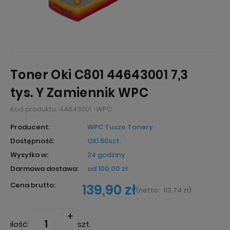
Toner Oki C801 44643001 7,3
tys. Y Zamiennik WPC
Kod produktu:
44643001 -WPC
Producent:
WPC Tusze Tonery
Dostępność:
OKI 50szt.
Wysyłka w:
24 godziny
Darmowa dostawa:
od 100,00 zł
Cena brutto:
139,90 zł
(
netto:
113,74 zł
)
ilość:
szt.