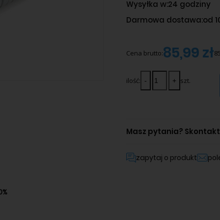
Wysyłka w:
24 godziny
Darmowa dostawa:
od 1
85,99 zł
Cena brutto:
85
ilość:
szt.
Masz pytania?
Skontaktu
zapytaj o produkt
po
80%