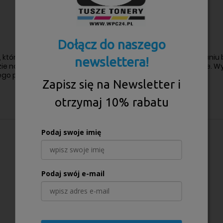
Dołącz do naszego
 którzy potrzebują wysokiej jakości wydruków przy zachowaniu b
newslettera!
 nadal działać efektywnie, a wydruki będą ostre i wyraźne. Wy
go portfela.
Zapisz się na Newsletter i
otrzymaj 10% rabatu
Podaj swoje imię
Podaj swój e-mail