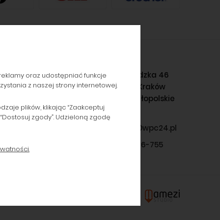
Gromadzka 46
reklamy oraz udostępniać funkcje
stania z naszej strony internetowej.
30-719 Kraków
woj. małopolskie
aje plików, klikając “Zaakceptuj
 “Dostosuj zgody”. Udzieloną zgodę
sklep@wpc24.pl
660-776-755
watności.