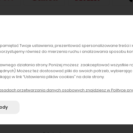
pamiętać Twoje ustawienia, prezentować spersonalizowane treści i 
ZAMÓWIENIA
POPULARNE KATEGORIE
orzystujemy również do mierzenia ruchu i analizowania sposobu korzy
Formy płatności
Drukarki laserowe i Plotery
awnego działania strony. Poniżej możesz zaakceptować wszystkie rodz
Koszty dostawy
Drukarki do 800 zł
będnych). Możesz też dostosować pliki do swoich potrzeb, wybierając
Czas realizacji zamówienia
Tusze i Głowice oryginalne
ąc w link “Ustawienia plików cookies” na dole strony.
B2B
Tonery zamienniki
zasadach przetwarzania danych osobowych znajdziesz w Polityce pry
gody
0078811 | REGON: 290932240