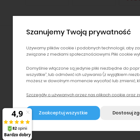
Szanujemy Twoją prywatność
Używamy plików cookie i podobnych technologii, aby za
NAWIGACJA
POMOC
związane z mediami społecznościowymi. Pliki cookie wyk
Kontakt i dane firmy
Zwroty i reklamacje
Domyślnie włączone są jedynie pliki niezbędne do popr
Dzierżawa drukarek
Polityka prywatności
wszystkie”, lub odmówić ich używania (z wyjątkiem niez
Serwis i dzierżawa
Regulaminy
możesz w dowolnym momencie wycofać lub zmienić, klikaj
urządzeń
Program lojalnościowy
Szczegóły o używanych przez nas plikach cookie oraz 
Blog
Zaakceptuj wszystkie
Dostosuj z
2026 © by WPC24 Tusze Tonery | P.P.H.U. WIREX | NIP: 959
Sklep internetowy Shoper.pl