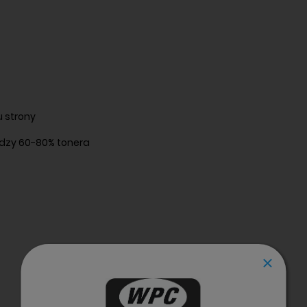
u strony
dzy 60-80% tonera