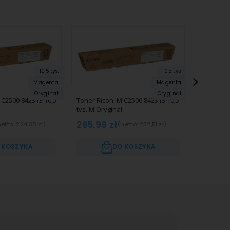
10,5 tys.
10,5 tys.
Magenta
Magenta
Oryginał
Oryginał
Toner Ric
 C2500 842313 10,5
Toner Ricoh IM C2500 842313 10,5
tys. C Ory
tys. M Oryginał
285,99
285,99 zł
etto:
224,38 zł
)
(netto:
232,51 zł
)
 KOSZYKA
DO KOSZYKA