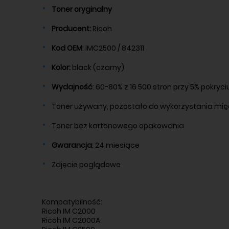
Toner oryginalny
Producent:
Ricoh
Kod OEM
: IMC2500 / 842311
Kolor:
black (czarny)
Wydajność
: 60-80% z 16 500 stron przy 5% pokryci
Toner używany, pozostało do wykorzystania mię
Toner bez kartonowego opakowania
Gwarancja
: 24 miesiące
Zdjęcie poglądowe
Kompatybilność:
Ricoh IM C2000
Ricoh IM C2000A