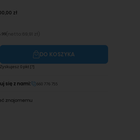
00,00 zł
(
netto:
69,91 zł
)
.99
DO KOSZYKA
Zyskujesz
0
pkt [
?
]
j się z nami:
660 776 755
leć znajomemu