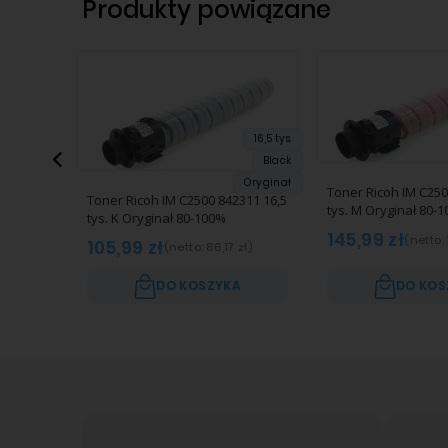
Produkty powiązane
16,5 tys.
Black
Oryginał
Toner Ricoh IM C250
Toner Ricoh IM C2500 842311 16,5
tys. M Oryginał 80-
tys. K Oryginał 80-100%
145,99 zł
(netto:
105,99 zł
(netto:
86,17 zł
)
DO KOSZYKA
DO KOS