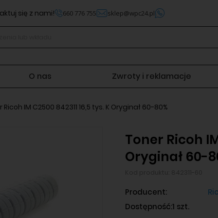
ktuj się z nami!
660 776 755
sklep@wpc24.pl
O nas
Zwroty i reklamacje
 Ricoh IM C2500 842311 16,5 tys. K Oryginał 60-80%
Toner Ricoh IM
Oryginał 60-
Kod produktu:
842311-60
Producent:
Ri
Dostępność:
1 szt.