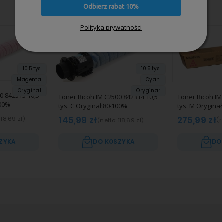
Odbierz rabat 10%
Polityka prywatności
10,5 tys.
10,5 tys.
Magenta
Cyan
Oryginał
Oryginał
0 842313 10,5
Toner Ricoh IM
Toner Ricoh IM C2500 842314 10,5
100%
tys. M Oryginał
tys. C Oryginał 80-100%
275,99 zł
145,99 zł
118,69 zł
)
(n
(netto:
118,69 zł
)
ZYKA
DO KOSZYKA
DO