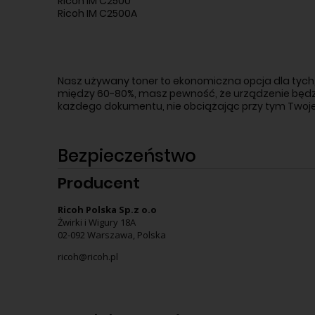
Ricoh IM C2500
Ricoh IM C2500A
Nasz używany toner to ekonomiczna opcja dla tych,
między 60-80%, masz pewność, że urządzenie będzie
każdego dokumentu, nie obciążając przy tym Twoje
Bezpieczeństwo
Producent
Ricoh Polska Sp.z o.o
Żwirki i Wigury 18A
02-092 Warszawa, Polska
ricoh@ricoh.pl