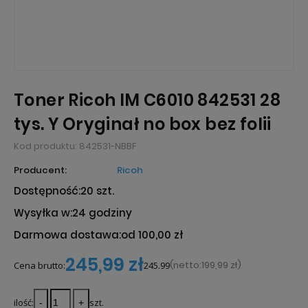
Toner Ricoh IM C6010 842531 28
tys. Y Oryginał no box bez folii
Kod produktu:
842531-NBBF
Producent:
Ricoh
Dostępność:
20 szt.
Wysyłka w:
24 godziny
Darmowa dostawa:
od 100,00 zł
245,99 zł
(
netto:
199,99 zł
)
Cena brutto:
245.99
ilość:
szt.