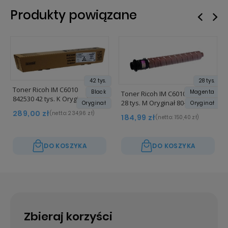
Produkty powiązane
42 tys.
28 tys.
Toner Ricoh IM C6010
Black
Magenta
Toner Ricoh IM C6010 842532
842530 42 tys. K Oryginał
28 tys. M Oryginał 80-100%
Oryginał
Oryginał
289,00 zł
(netto:
234,96 zł
)
184,99 zł
(netto:
150,40 zł
)
DO KOSZYKA
DO KOSZYKA
Zbieraj korzyści