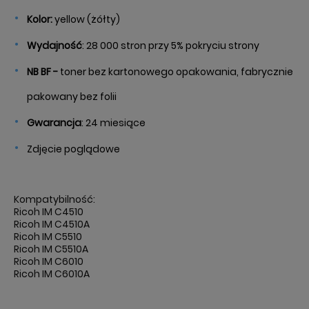
Kolor:
yellow (żółty)
Wydajność
: 28 000 stron przy 5% pokryciu strony
NB BF -
toner bez kartonowego opakowania, fabrycznie
pakowany bez folii
Gwarancja
: 24 miesiące
Zdjęcie poglądowe
Kompatybilność:
Ricoh IM C4510
Ricoh IM C4510A
Ricoh IM C5510
Ricoh IM C5510A
Ricoh IM C6010
Ricoh IM C6010A