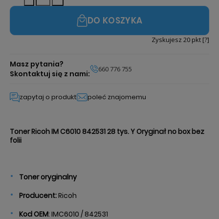
DO KOSZYKA
Zyskujesz
20
pkt [
?
]
Masz pytania?
660 776 755
Skontaktuj się z nami:
zapytaj o produkt
poleć znajomemu
Toner Ricoh
IM C6010 842531 28
tys.
Y Oryginał no box bez
folii
Toner oryginalny
Producent:
Ricoh
Kod OEM
: IMC6010 / 842531