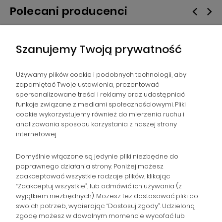
Polecani producenci
Szanujemy Twoją prywatność
Używamy plików cookie i podobnych technologii, aby
zapamiętać Twoje ustawienia, prezentować
spersonalizowane treści i reklamy oraz udostępniać
NAWIGACJA
funkcje związane z mediami społecznościowymi. Pliki
cookie wykorzystujemy również do mierzenia ruchu i
analizowania sposobu korzystania z naszej strony
POMOC
internetowej.
ZAMÓWIENIA
Domyślnie włączone są jedynie pliki niezbędne do
poprawnego działania strony. Poniżej możesz
zaakceptować wszystkie rodzaje plików, klikając
POPULARNE KATEGORIE
“Zaakceptuj wszystkie”, lub odmówić ich używania (z
wyjątkiem niezbędnych). Możesz też dostosować pliki do
swoich potrzeb, wybierając “Dostosuj zgody”. Udzieloną
zgodę możesz w dowolnym momencie wycofać lub
Gromadzka 46