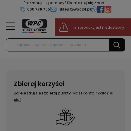
Potrzebujesz pomocy? Skontaktuj się z nami!
660 776 755
sklep@wpc24.pl
0
Ten produkt jest niedostępny.
Do darmowej dostawy:
100,00 zł
Zbieraj korzyści
Zarejestruj się i zbieraj punkty. Masz konto?
Zaloguj
się!