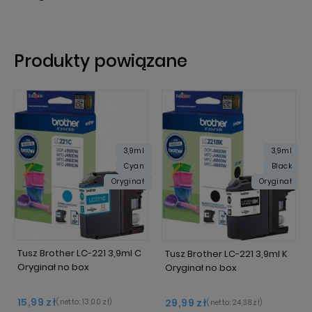
Produkty powiązane
3,9ml
3,9ml
Cyan
Black
Oryginał
Oryginał
Tusz Brother LC-221 3,9ml C
Tusz Brother LC-221 3,9ml K
Oryginał no box
Oryginał no box
15,99 zł
29,99 zł
(netto:
13,00 zł
)
(netto:
24,38 zł
)