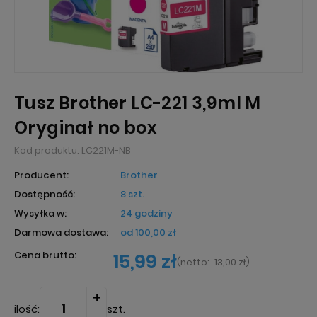
Tusz Brother LC-221 3,9ml M
Oryginał no box
Kod produktu:
LC221M-NB
Producent:
Brother
Dostępność:
8 szt.
Wysyłka w:
24 godziny
Darmowa dostawa:
od 100,00 zł
Cena brutto:
15,99 zł
(
netto:
13,00 zł
)
ilość:
szt.