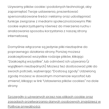
Używamy plików cookie i podobnych technologii, aby
zapamiętać Twoje ustawienia, prezentować
spersonalizowane treści i reklamy oraz udostępniać
NAWIGACJA
funkcje związane z mediami społecznościowymi. Pliki
cookie wykorzystujemy również do mierzenia ruchu i
analizowania sposobu korzystania z naszej strony
POMOC
internetowej.
ZAMÓWIENIA
Domyślnie włączone są jedynie pliki niezbędne do
poprawnego działania strony. Poniżej możesz
zaakceptować wszystkie rodzaje plików, klikając
POPULARNE KATEGORIE
“Zaakceptuj wszystkie”, lub odmówić ich używania (z
wyjątkiem niezbędnych). Możesz też dostosować pliki do
swoich potrzeb, wybierając “Dostosuj zgody”. Udzieloną
zgodę możesz w dowolnym momencie wycofać lub
Gromadzka 46
Zapisz się na Newsletter i
zmienić, klikając w link “Ustawienia plików cookies” na dole
30-719 Kraków
strony.
otrzymaj 10% rabatu!
woj. małopolskie
Szczegóły o używanych przez nas plikach cookie oraz
zasadach przetwarzania danych osobowych znajdziesz w
sklep@wpc24.pl
Polityce prywatności.