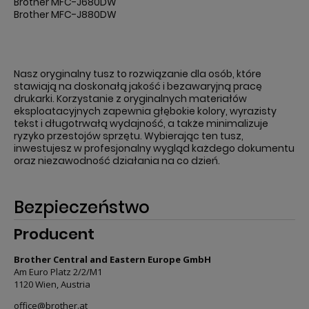
Brother MFC-J680DW
Brother MFC-J880DW
Nasz oryginalny tusz to rozwiązanie dla osób, które
stawiają na doskonałą jakość i bezawaryjną pracę
drukarki. Korzystanie z oryginalnych materiałów
eksploatacyjnych zapewnia głębokie kolory, wyrazisty
tekst i długotrwałą wydajność, a także minimalizuje
ryzyko przestojów sprzętu. Wybierając ten tusz,
inwestujesz w profesjonalny wygląd każdego dokumentu
oraz niezawodność działania na co dzień.
Bezpieczeństwo
Producent
Brother Central and Eastern Europe GmbH
Am Euro Platz 2/2/M1
1120 Wien, Austria
office@brother.at