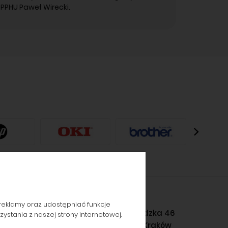
PPHU Paweł Wirecki.
reklamy oraz udostępniać funkcje
Gromadzka 46
stania z naszej strony internetowej.
30-719 Kraków