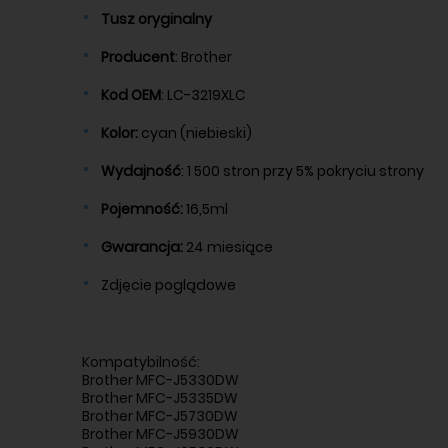
Tusz oryginalny
Producent
: Brother
Kod OEM
: LC-3219XLC
Kolor:
cyan (niebieski)
Wydajność
: 1 500 stron przy 5% pokryciu strony
Pojemność:
16,5ml
Gwarancja:
24 miesiące
Zdjęcie poglądowe
Kompatybilność:
Brother MFC-J5330DW
Brother MFC-J5335DW
Brother MFC-J5730DW
Brother MFC-J5930DW