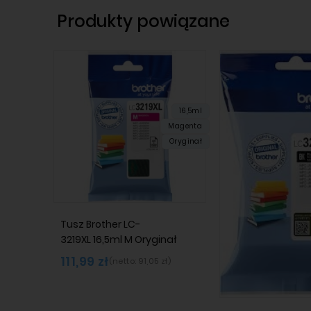
Produkty powiązane
16,5ml
Magenta
Oryginał
Tusz Brother LC-
3219XL 16,5ml M Oryginał
111,99 zł
(netto:
91,05 zł
)