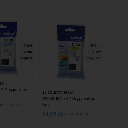
16,5ml
16,5ml
Cyan
Yellow
Oryginał
Oryginał
 LC-
 C Oryginał no
Tusz Brother LC-
3219XL 16,5ml Y Oryginał no
box
tto:
60,97 zł
)
74,99 zł
(netto:
60,97 zł
)