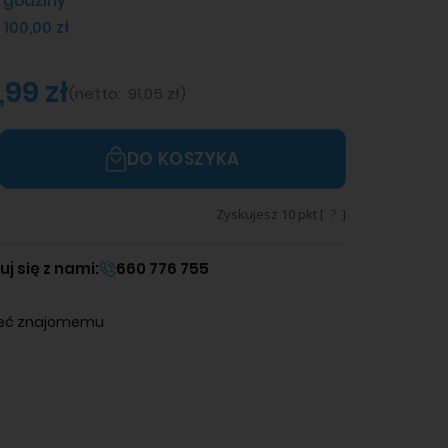
 godziny
 100,00 zł
1,99 zł
(
netto:
91,05 zł
)
DO KOSZYKA
Zyskujesz
10
pkt [
?
]
j się z nami:
660 776 755
leć znajomemu