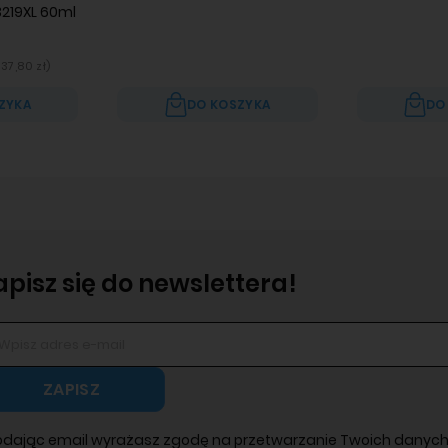
3219XL 60ml
137,80 zł
)
ZYKA
DO KOSZYKA
DO
apisz się do newslettera!
ZAPISZ
odając email wyrażasz zgodę na przetwarzanie Twoich danych