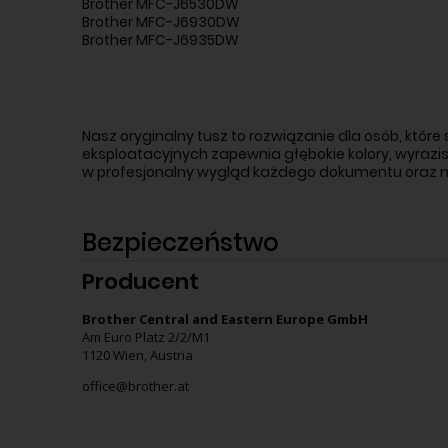
Brother MFC-J6530DW
Brother MFC-J6930DW
Brother MFC-J6935DW
Nasz oryginalny tusz to rozwiązanie dla osób, któr
eksploatacyjnych zapewnia głębokie kolory, wyrazist
w profesjonalny wygląd każdego dokumentu oraz n
Bezpieczeństwo
Producent
Brother Central and Eastern Europe GmbH
Am Euro Platz 2/2/M1
1120 Wien, Austria
office@brother.at