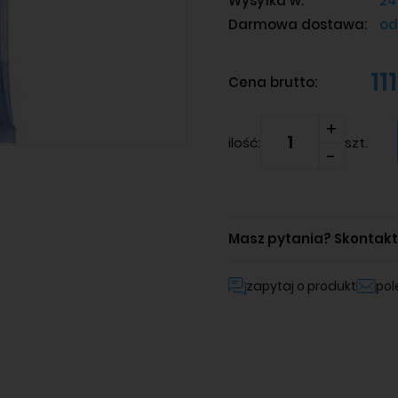
Wysyłka w:
24
Darmowa dostawa:
od
11
Cena brutto:
ilość:
szt.
Masz pytania?
Skontaktu
zapytaj o produkt
po