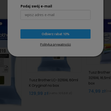
Podaj swój e-mail
Odbierz rabat 10%
60ml
60ml
Polityka prywatności
Black
Black
Oryginał
Oryginał
Tusz Brother
3219XL 16,5ml
Tusz Brother LC-3219XL 60ml
box
K Oryginał no box
74,99 zł
(ne
129,99 zł
(netto:
105,68 zł
)