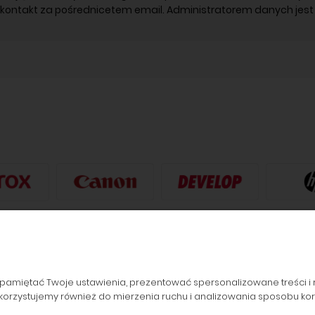
 kontakt za pośrednicetem email. Administratorem danych jest 
pamiętać Twoje ustawienia, prezentować spersonalizowane treści i 
orzystujemy również do mierzenia ruchu i analizowania sposobu korzy
ZAMÓWIENIA
POPULARNE KATEGORIE