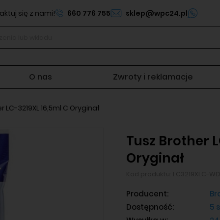
ktuj się z nami!
660 776 755
sklep@wpc24.pl
O nas
Zwroty i reklamacje
r LC-3219XL 16,5ml C Oryginał
Tusz Brother L
Oryginał
Kod produktu:
LC3219XLC-W
Producent:
Br
Dostępność:
5 s