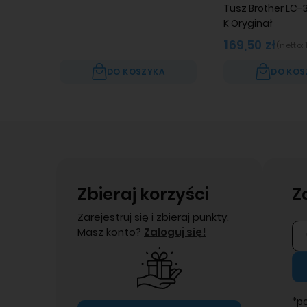
Tusz Brother LC-
K Oryginał
169,50 zł
(netto:
DO KOSZYKA
DO KOS
Zbieraj korzyści
Z
Zarejestruj się i zbieraj punkty.
Masz konto?
Zaloguj się!
*p