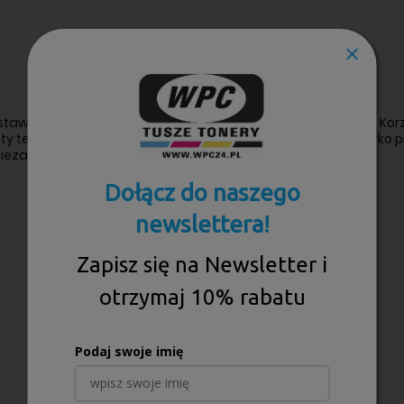
e stawiają na doskonałą jakość i bezawaryjną pracę drukarki. Ko
y tekst i długotrwałą wydajność, a także minimalizuje ryzyko p
iezawodność działania na co dzień.
Dołącz do naszego
newslettera!
Zapisz się na Newsletter i
otrzymaj 10% rabatu
Podaj swoje imię