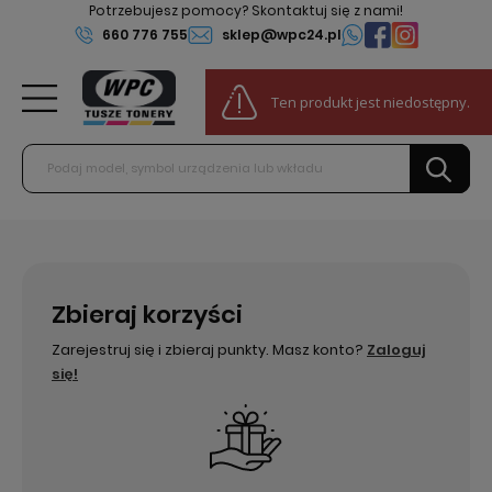
Potrzebujesz pomocy? Skontaktuj się z nami!
660 776 755
sklep@wpc24.pl
0
Ten produkt jest niedostępny.
Do darmowej dostawy:
100,00 zł
Zbieraj korzyści
Zarejestruj się i zbieraj punkty. Masz konto?
Zaloguj
się!