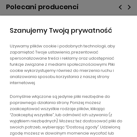
Polecani producenci
Szanujemy Twoją prywatność
Używamy plików cookie i podobnych technologii, aby
zapamiętać Twoje ustawienia, prezentować
spersonalizowane treści i reklamy oraz udostępniać
NAWIGACJA
funkcje związane z mediami społecznościowymi. Pliki
cookie wykorzystujemy również do mierzenia ruchu i
analizowania sposobu korzystania z naszej strony
POMOC
internetowej.
ZAMÓWIENIA
Domyślnie włączone są jedynie pliki niezbędne do
poprawnego działania strony. Poniżej możesz
zaakceptować wszystkie rodzaje plików, klikając
POPULARNE KATEGORIE
“Zaakceptuj wszystkie”, lub odmówić ich używania (z
wyjątkiem niezbędnych). Możesz też dostosować pliki do
swoich potrzeb, wybierając “Dostosuj zgody”. Udzieloną
zgodę możesz w dowolnym momencie wycofać lub
Gromadzka 46