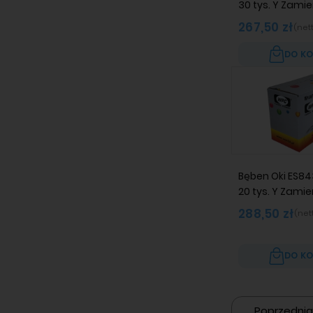
30 tys. Y Zami
267,50 zł
(net
DO K
Bęben Oki ES84
20 tys. Y Zami
288,50 zł
(net
DO K
Poprzednia