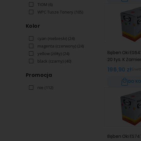
TIOM
(6)
WPC Tusze Tonery
(105)
Kolor
cyan (niebieski)
(24)
magenta (czerwony)
(24)
Bęben Oki ES64
yellow (żółty)
(24)
20 tys. K Zami
black (czarny)
(40)
196,90 zł
(nett
Promocja
DO K
nie
(112)
Bęben Oki ES74