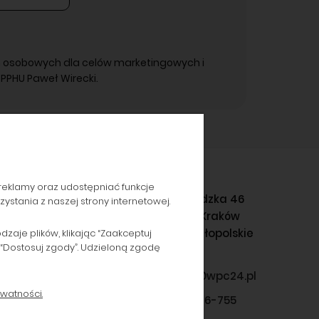
 osobowych dla celów marketingowych i
PPHU Paweł Wirecki.
reklamy oraz udostępniać funkcje
Gromadzka 46
stania z naszej strony internetowej.
30-719 Kraków
woj. małopolskie
aje plików, klikając “Zaakceptuj
 “Dostosuj zgody”. Udzieloną zgodę
sklep@wpc24.pl
watności.
660-776-755