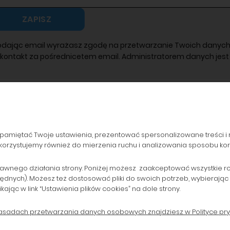
ZAPISZ
odając email wyrażasz zgodę na przetwarzanie Twoich danych
 kontakt za pośrednicetem email. Administratorem danych jest 
pamiętać Twoje ustawienia, prezentować spersonalizowane treści i 
orzystujemy również do mierzenia ruchu i analizowania sposobu korzy
ZAMÓWIENIA
POPULARNE KATEGORIE
Formy płatności
Drukarki laserowe i Plotery
awnego działania strony. Poniżej możesz zaakceptować wszystkie rodz
będnych). Możesz też dostosować pliki do swoich potrzeb, wybierając
Koszty dostawy
Drukarki do 800 zł
ąc w link “Ustawienia plików cookies” na dole strony.
Czas realizacji zamówienia
Tusze i Głowice oryginalne
zasadach przetwarzania danych osobowych znajdziesz w Polityce pry
B2B
Tonery zamienniki