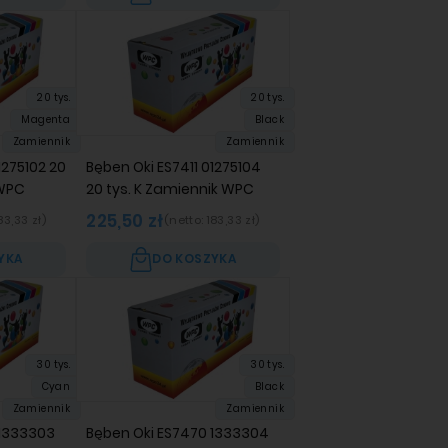
20 tys.
20 tys.
Magenta
Black
Zamiennik
Zamiennik
1275102 20
Bęben Oki ES7411 01275104
 WPC
20 tys. K Zamiennik WPC
225,50 zł
83,33 zł
)
(netto:
183,33 zł
)
YKA
DO KOSZYKA
30 tys.
30 tys.
Cyan
Black
Zamiennik
Zamiennik
 1333303
Bęben Oki ES7470 1333304