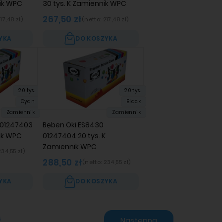
ik WPC
30 tys. K Zamiennik WPC
267,50 zł
17,48 zł
)
(netto:
217,48 zł
)
YKA
DO KOSZYKA
20 tys.
20 tys.
Cyan
Black
Zamiennik
Zamiennik
 01247403
Bęben Oki ES8430
ik WPC
01247404 20 tys. K
Zamiennik WPC
234,55 zł
)
288,50 zł
(netto:
234,55 zł
)
YKA
DO KOSZYKA
6
Następna