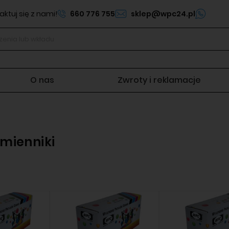
ktuj się z nami!
660 776 755
sklep@wpc24.pl
O nas
Zwroty i reklamacje
mienniki