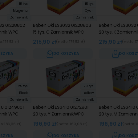
15 tys.
15 tys.
Magenta
Cyan
Zamiennik
Zamiennik
32 01228802
Bęben Oki ES3032 01228803
Bęben Oki ES3032
ennik WPC
15 tys. C Zamiennik WPC
20 tys. K Zamienn
215,90 zł
215,90 zł
o:
175,53 zł
)
(netto:
175,53 zł
)
(netto:
1
OSZYKA
DO KOSZYKA
DO KOSZ
25 tys.
20 tys.
Black
Yellow
Zamiennik
Zamiennik
40 01249001
Bęben Oki ES6410 01272901
Bęben Oki ES6410 
ennik WPC
20 tys. Y ZamiennikWPC
20 tys. M Zamien
196,90 zł
196,90 zł
to:
183,66 zł
)
(netto:
160,08 zł
)
(netto:
1
OSZYKA
DO KOSZYKA
DO KOSZ