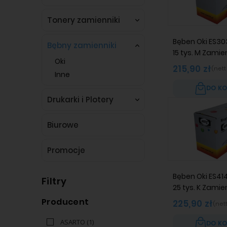
Tonery zamienniki
Bęben Oki ES30
Bębny zamienniki
15 tys. M Zami
Oki
215,90 zł
(nett
Inne
DO K
Drukarki i Plotery
Biurowe
Promocje
Bęben Oki ES41
Filtry
25 tys. K Zami
Producent
225,90 zł
(net
ASARTO
(1)
DO K