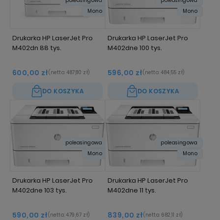
poleasingowa
poleasingowa
Mono
Mono
Drukarka HP LaserJet Pro
Drukarka HP LaserJet Pro
M402dn 88 tys.
M402dne 100 tys.
600,00 zł
596,00 zł
(netto:
487,80 zł
)
(netto:
484,55 zł
)
DO KOSZYKA
DO KOSZYKA
poleasingowa
poleasingowa
Mono
Mono
Drukarka HP LaserJet Pro
Drukarka HP LaserJet Pro
M402dne 103 tys.
M402dne 11 tys.
590,00 zł
839,00 zł
(netto:
479,67 zł
)
(netto:
682,11 zł
)