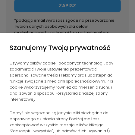
ZAPISZ
*podając email wyrażasz zgodę na przetwarzanie
Twoich danych osobowych dla celów
marketingowych i na kontakt za pośrednicetem
email. Administratorem danych jest PPHU Paweł
Wirecki.
Szanujemy Twoją prywatność
Używamy plików cookie i podobnych technologii, aby
zapamiętać Twoje ustawienia, prezentować
spersonalizowane treści i reklamy oraz udostępniać
NAWIGACJA
funkcje związane z mediami społecznościowymi. Pliki
cookie wykorzystujemy również do mierzenia ruchu i
analizowania sposobu korzystania z naszej strony
POMOC
internetowej.
ZAMÓWIENIA
Domyślnie włączone są jedynie pliki niezbędne do
poprawnego działania strony. Poniżej możesz
zaakceptować wszystkie rodzaje plików, klikając
POPULARNE KATEGORIE
“Zaakceptuj wszystkie”, lub odmówić ich używania (z