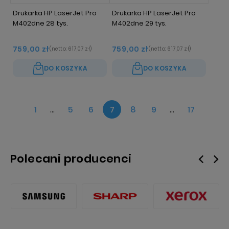
Drukarka HP LaserJet Pro
Drukarka HP LaserJet Pro
M402dne 28 tys.
M402dne 29 tys.
759,00 zł
759,00 zł
(netto:
617,07 zł
)
(netto:
617,07 zł
)
DO KOSZYKA
DO KOSZYKA
1
...
5
6
7
8
9
...
17
Polecani producenci